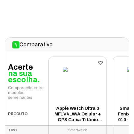
Comparativo
Acerte
na sua
escolha.
Comparação entre
modelos
semelhantes
Apple Watch Ultra 3
Smart
MF1V4LW/A Celular +
Fenix 8
PRODUTO
GPS Caixa Titânio
010-02
Natural 49mm - Loop
Titâ
Smartwatch
TIPO
Trail Azul