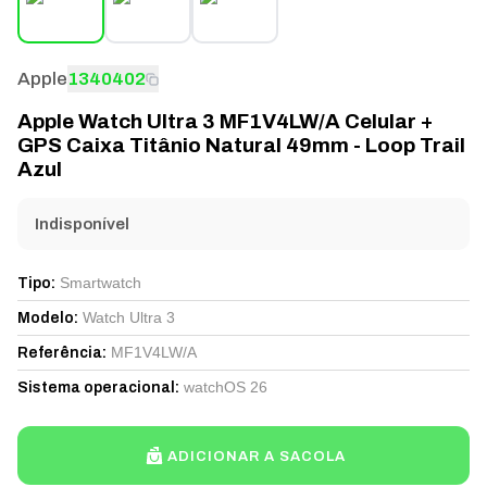
Apple
1340402
Apple Watch Ultra 3 MF1V4LW/A Celular +
GPS Caixa Titânio Natural 49mm - Loop Trail
Azul
Indisponível
Smartwatch
Tipo
:
Watch Ultra 3
Modelo
:
MF1V4LW/A
Referência
:
watchOS 26
Sistema operacional
:
ADICIONAR A SACOLA