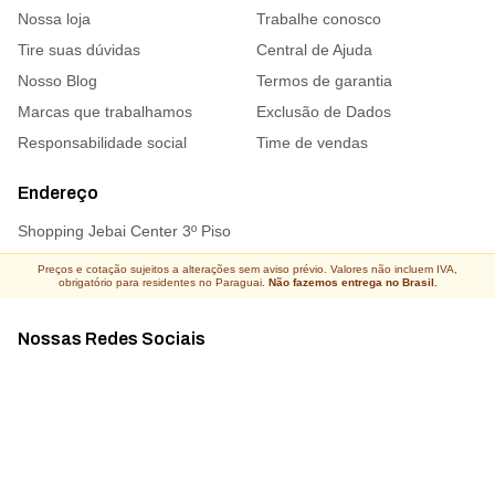
Nossa loja
Trabalhe conosco
Tire suas dúvidas
Central de Ajuda
Nosso Blog
Termos de garantia
Marcas que trabalhamos
Exclusão de Dados
Responsabilidade social
Time de vendas
Endereço
Shopping Jebai Center 3º Piso
Preços e cotação sujeitos a alterações sem aviso prévio. Valores não incluem IVA,
obrigatório para residentes no Paraguai.
Não fazemos entrega no Brasil.
Nossas Redes Sociais
Acompanhe todas as novidades
Atacado Connect ® Todos os direitos reservados 2026