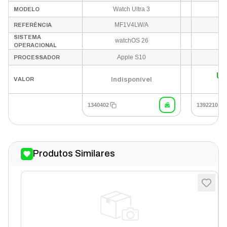
Watch Ultra 3
F
MODELO
MF1V4LW/A
0
REFERÊNCIA
SISTEMA
watchOS 26
OPERACIONAL
Apple S10
PROCESSADOR
U
Indisponível
VALOR
1340402
1392210
Produtos Similares