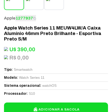
Apple
1277937
Apple Watch Series 11 MEUW4LW/A Caixa
Alumínio 46mm Preto Brilhante - Esportiva
Preto S/M
U$
390,00
R$ 0,00
Smartwatch
Tipo
:
Watch Series 11
Modelo
:
watchOS
Sistema operacional
:
S10
Processador
:
ADICIONAR A SACOLA