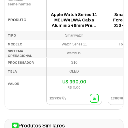
semelhantes
Apple Watch Series 11
Smart
MEUW4LW/A Caixa
Foreru
PRODUTO
Alumínio 46mm Preto
010-03
Brilhante - Esportiva
e
Smartwatch
TIPO
Preto S/M
Watch Series 11
Forer
MODELO
SISTEMA
watchOS
OPERACIONAL
S10
PROCESSADOR
OLED
TELA
U$
390,00
U
VALOR
R$ 0,00
1277937
1398878
Produtos Similares