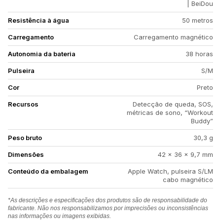
| BeiDou
Resistência à água
50 metros
Carregamento
Carregamento magnético
Autonomia da bateria
38 horas
Pulseira
S/M
Cor
Preto
Recursos
Detecção de queda, SOS,
métricas de sono, “Workout
Buddy”
Peso bruto
30,3 g
Dimensões
42 × 36 × 9,7 mm
Conteúdo da embalagem
Apple Watch, pulseira S/LM
cabo magnético
*As descrições e especificações dos produtos são de responsabilidade do
fabricante. Não nos responsabilizamos por imprecisões ou inconsistências
nas informações ou imagens exibidas.