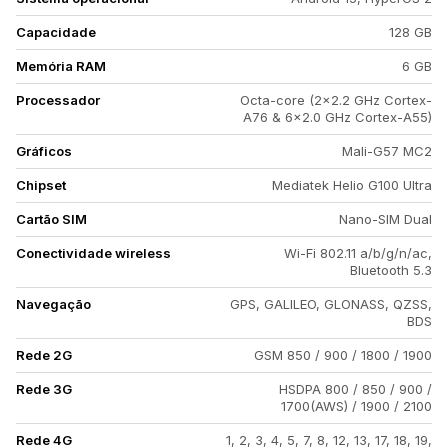
Capacidade
128 GB
Memória RAM
6 GB
Processador
Octa-core (2x2.2 GHz Cortex-
A76 & 6x2.0 GHz Cortex-A55)
Gráficos
Mali-G57 MC2
Chipset
Mediatek Helio G100 Ultra
Cartão SIM
Nano-SIM Dual
Conectividade wireless
Wi-Fi 802.11 a/b/g/n/ac,
Bluetooth 5.3
Navegação
GPS, GALILEO, GLONASS, QZSS,
BDS
Rede 2G
GSM 850 / 900 / 1800 / 1900
Rede 3G
HSDPA 800 / 850 / 900 /
1700(AWS) / 1900 / 2100
Rede 4G
1, 2, 3, 4, 5, 7, 8, 12, 13, 17, 18, 19,