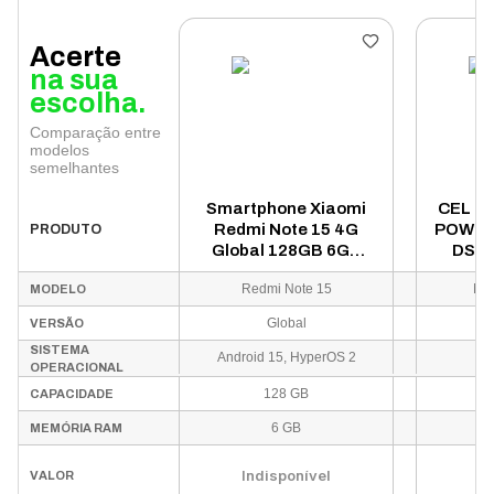
Acerte
na sua
escolha.
Comparação entre
modelos
semelhantes
Smartphone Xiaomi
CEL M
Redmi Note 15 4G
POWER 
PRODUTO
Global 128GB 6GB
DS/2
RAM Dual SIM Tela
CHR
Redmi Note 15
Mo
MODELO
6.77" - Verde
Global
VERSÃO
SISTEMA
Android 15, HyperOS 2
OPERACIONAL
128 GB
CAPACIDADE
6 GB
MEMÓRIA RAM
Indisponível
In
VALOR