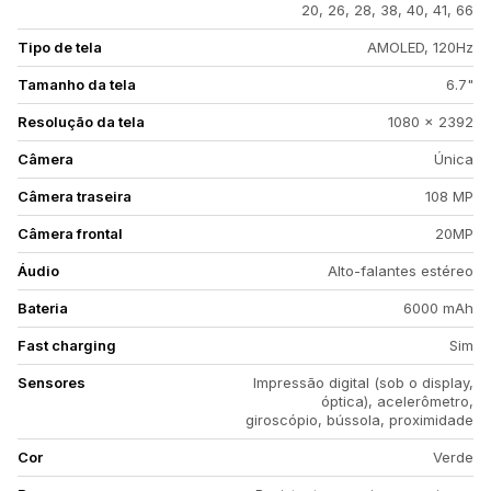
20, 26, 28, 38, 40, 41, 66
Tipo de tela
AMOLED, 120Hz
Tamanho da tela
6.7"
Resolução da tela
1080 x 2392
Câmera
Única
Câmera traseira
108 MP
Câmera frontal
20MP
Áudio
Alto-falantes estéreo
Bateria
6000 mAh
Fast charging
Sim
Sensores
Impressão digital (sob o display,
óptica), acelerômetro,
giroscópio, bússola, proximidade
Cor
Verde