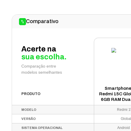
Comparativo
Acerte na
sua escolha.
Comparação entre
modelos semelhantes
Smartphone
Redmi 15C Glo
PRODUTO
6GB RAM Dual
6.9" - Verd
Redmi 
MODELO
Peque
Globa
VERSÃO
Android
SISTEMA OPERACIONAL