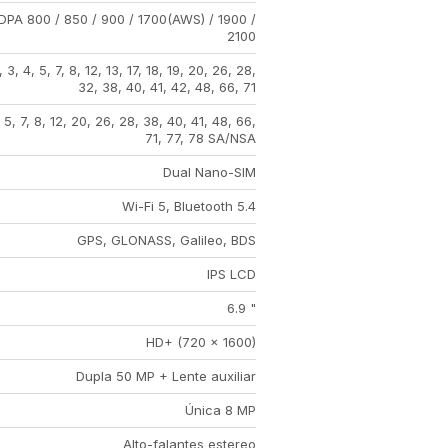
DPA 800 / 850 / 900 / 1700(AWS) / 1900 /
2100
, 3, 4, 5, 7, 8, 12, 13, 17, 18, 19, 20, 26, 28,
32, 38, 40, 41, 42, 48, 66, 71
, 5, 7, 8, 12, 20, 26, 28, 38, 40, 41, 48, 66,
71, 77, 78 SA/NSA
Dual Nano-SIM
Wi-Fi 5, Bluetooth 5.4
GPS, GLONASS, Galileo, BDS
IPS LCD
6.9 "
HD+ (720 x 1600)
Dupla 50 MP + Lente auxiliar
Única 8 MP
Alto-falantes estereo