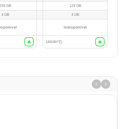
256 GB
128 GB
4 GB
4 GB
isponível
Indisponível
1201307