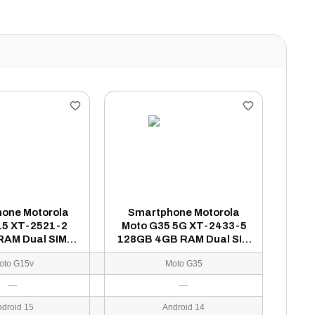
one Motorola
Smartphone Motorola
15 XT-2521-2
Moto G35 5G XT-2433-5
RAM Dual SIM
128GB 4GB RAM Dual SIM
72" - Laranja
Tela 6.72" - Preto (Caixa
oto G15v
Moto G35
Slim)
—
—
ndroid 15
Android 14