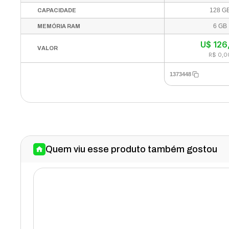
128 G
CAPACIDADE
6 GB
MEMÓRIA RAM
U$
126
VALOR
R$ 0,0
1373448
Quem viu esse produto também gostou