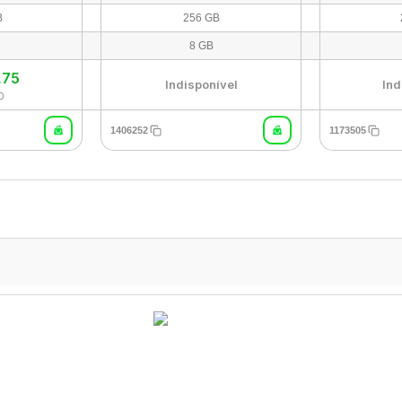
B
256 GB
8 GB
,75
Indisponível
Ind
0
1406252
1173505