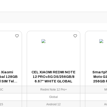
 Xiaomi
CEL XIAOMI REDMI NOTE
Smartph
bal 128GB
12 PRO+5G DS/256GB/8
Moto G
 SIM Tela
6.67" WHITE GLOBAL
256GB 
e (Lacre
Tela 6.
15C
Redmi Note 12 Pro+
M
no)
l
Global
 15
Android 12
A