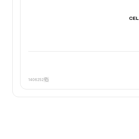
CEL
1406252