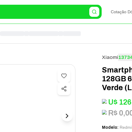
Cotação Dó
Xiaomi
1373
Smartph
128GB 6
Verde (
U$
126
R$ 0,0
Redmi
Modelo
: