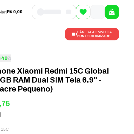
lar
|
R$ 0,00
CÂMERA AO VIVO DA
PONTE DA AMIZADE
448
one Xiaomi Redmi 15C Global
GB RAM Dual SIM Tela 6.9" -
Lacre Pequeno)
,75
0
 15C