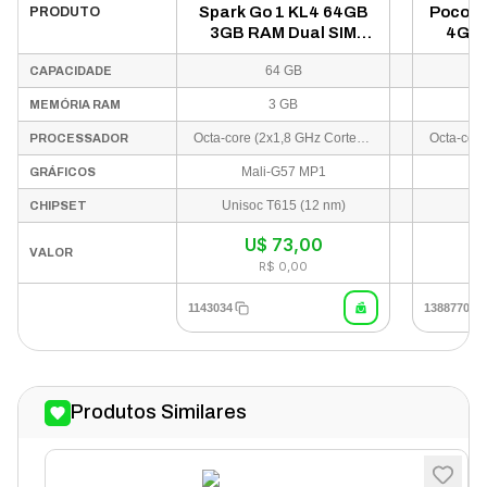
Spark Go 1 KL4 64GB
Poco C
PRODUTO
3GB RAM Dual SIM
4GB 
Tela 6.67" - Branco
Tela 6
64 GB
CAPACIDADE
3 GB
MEMÓRIA RAM
Octa-core (2x1,8 GHz Cortex-A75 e 6x1,6 GHz Cortex-A55)
PROCESSADOR
Mali-G57 MP1
GRÁFICOS
Unisoc T615 (12 nm)
U
CHIPSET
U$
73,00
VALOR
R$ 0,00
1143034
1388770
Produtos Similares