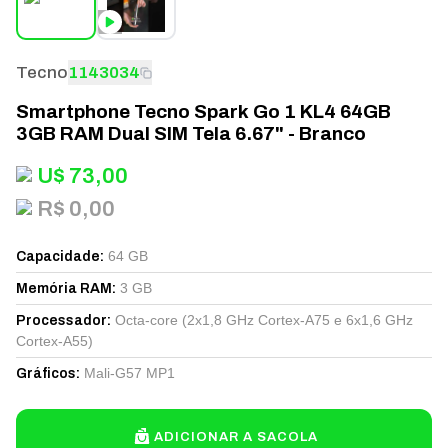
Tecno
1143034
Smartphone Tecno Spark Go 1 KL4 64GB
3GB RAM Dual SIM Tela 6.67" - Branco
U$
73,00
R$ 0,00
64 GB
Capacidade
:
3 GB
Memória RAM
:
Octa-core (2x1,8 GHz Cortex-A75 e 6x1,6 GHz
Processador
:
Cortex-A55)
Mali-G57 MP1
Gráficos
:
ADICIONAR A SACOLA