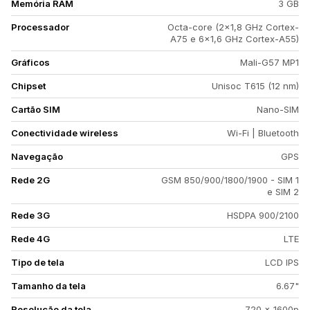
Memória RAM
3 GB
Processador
Octa-core (2x1,8 GHz Cortex-
A75 e 6x1,6 GHz Cortex-A55)
Gráficos
Mali-G57 MP1
Chipset
Unisoc T615 (12 nm)
Cartão SIM
Nano-SIM
Conectividade wireless
Wi-Fi | Bluetooth
Navegação
GPS
Rede 2G
GSM 850/900/1800/1900 - SIM 1
e SIM 2
Rede 3G
HSDPA 900/2100
Rede 4G
LTE
Tipo de tela
LCD IPS
Tamanho da tela
6.67"
Resolução da tela
720 x 1600p