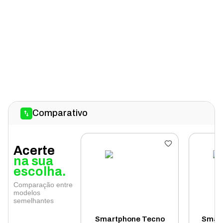
Comparativo
Acerte
na sua
escolha.
Comparação entre
modelos
semelhantes
Smartphone Tecno
Smart