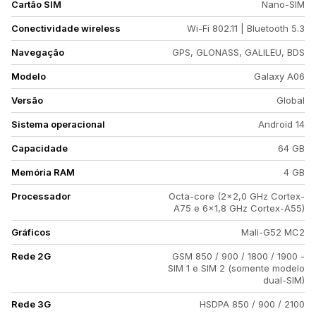
Cartão SIM
Nano-SIM
Conectividade wireless
Wi-Fi 802.11 | Bluetooth 5.3
Navegação
GPS, GLONASS, GALILEU, BDS
Modelo
Galaxy A06
Versão
Global
Sistema operacional
Android 14
Capacidade
64 GB
Memória RAM
4 GB
Processador
Octa-core (2x2,0 GHz Cortex-
A75 e 6x1,8 GHz Cortex-A55)
Gráficos
Mali-G52 MC2
Rede 2G
GSM 850 / 900 / 1800 / 1900 -
SIM 1 e SIM 2 (somente modelo
dual-SIM)
Rede 3G
HSDPA 850 / 900 / 2100