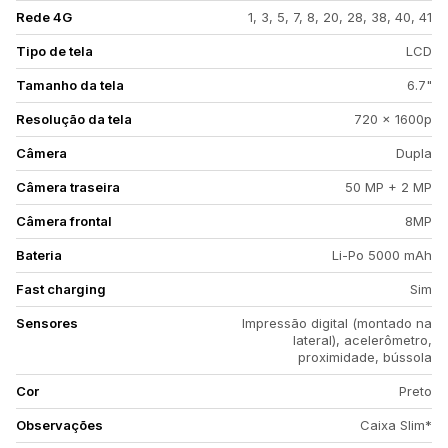
Rede 4G
1, 3, 5, 7, 8, 20, 28, 38, 40, 41
Tipo de tela
LCD
Tamanho da tela
6.7"
Resolução da tela
720 x 1600p
Câmera
Dupla
Câmera traseira
50 MP + 2 MP
Câmera frontal
8MP
Bateria
Li-Po 5000 mAh
Fast charging
Sim
Sensores
Impressão digital (montado na
lateral), acelerômetro,
proximidade, bússola
Cor
Preto
Observações
Caixa Slim*