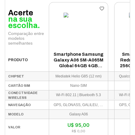
Acerte
na sua
escolha.
Comparação entre
modelos
semelhantes
Smartphone Samsung
Smart
Galaxy A06 SM-A065M
Redmi 
PRODUTO
Global 64GB 4GB
256GB
RAM Dual SIM Tela
SIM Te
Mediatek Helio G85 (12 nm)
CHIPSET
6.7" - Preto (Caixa
(Caix
Slim)
Nano-SIM
D
CARTÃO SIM
CONECTIVIDADE
Wi-Fi 802.11 | Bluetooth 5.3
WIRELESS
GPS, GLONASS, GALILEU, BDS
GPS, GLO
NAVEGAÇÃO
Galaxy A06
R
MODELO
U$
95,00
I
VALOR
R$ 0,00