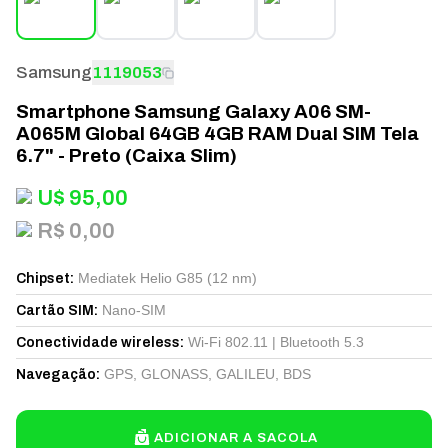
Samsung
1119053
Smartphone Samsung Galaxy A06 SM-
A065M Global 64GB 4GB RAM Dual SIM Tela
6.7" - Preto (Caixa Slim)
U$
95,00
R$ 0,00
Mediatek Helio G85 (12 nm)
Chipset
:
Nano-SIM
Cartão SIM
:
Wi-Fi 802.11 | Bluetooth 5.3
Conectividade wireless
:
GPS, GLONASS, GALILEU, BDS
Navegação
:
ADICIONAR A SACOLA