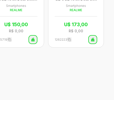
 Tela 6.8" - Roxo (A
Tela 6.67" - Verde (An
Smartphones
Smartphones
natel)
atel)
REALME
REALME
U$
150,00
U$
173,00
R$
0,00
R$
0,00
65719
1262223