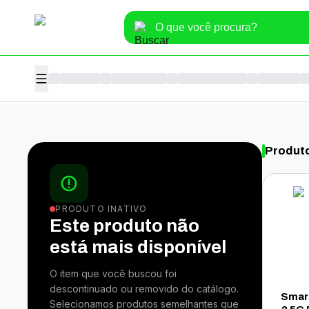
Produt
PRODUTO INATIVO
Este produto não
está mais disponível
O item que você buscou foi
descontinuado ou removido do catálogo.
Smar
Selecionamos produtos semelhantes que