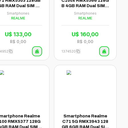
71 RMX5303 128GB
C100x RMX5366 128G
B RAM Dual SIM NF
B 4GB RAM Dual SIM N
Tela 6.67" - Branco
FC Tela 6.8" - Dourado
Smartphones
Smartphones
(Anatel)
(Anatel)
REALME
REALME
U$
133,00
U$
160,00
R$
0,00
R$
0,00
54952
1374520
martphone Realme
Smartphone Realme
100 RMX5377 128G
C71 5G RMX3943 128
4GB RAM Dual SIM N
GB 6GB RAM Dual SIM