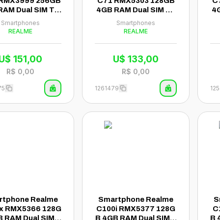
 RMX3999 256GB
C71 RMX5303 128GB
C
RAM Dual SIM Tel
4GB RAM Dual SIM NF
4G
2 - Roxo (Anatel)
C Tela 6.67" - Forest
C 
Smartphones
Smartphones
Owl (Anatel)
REALME
REALME
U$
151,00
U$
133,00
R$
0,00
R$
0,00
75
1261479
12
rtphone Realme
Smartphone Realme
S
x RMX5366 128G
C100i RMX5377 128G
C
B RAM Dual SIM N
B 4GB RAM Dual SIM N
B 