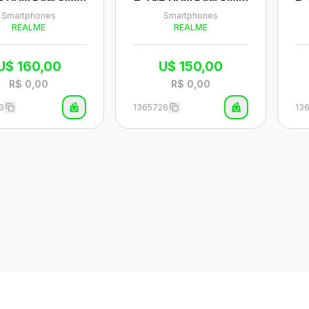
la 6.8" - Azul (An
FC Tela 6.8" - Cinza (A
FC
Smartphones
Smartphones
atel)
natel)
REALME
REALME
U$
160,00
U$
150,00
R$
0,00
R$
0,00
3
1365726
13