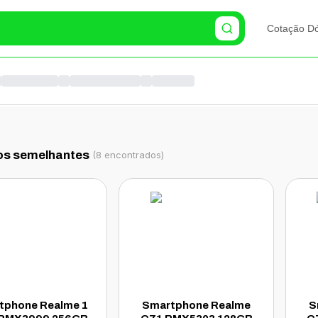
Cotação Dó
os semelhantes
(
8
encontrados)
tphone Realme 1
Smartphone Realme
S