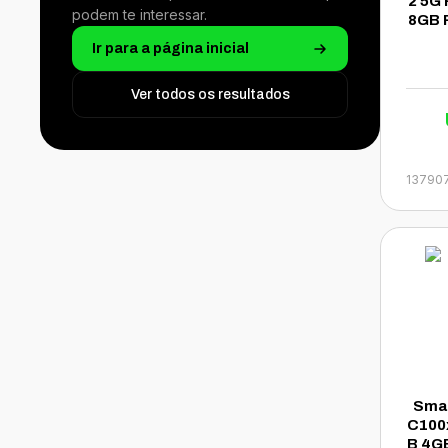
2 5G
podem te interessar.
8GB 
a 6.7
Ir para a página inicial
Ver todos os resultados
13790
Sma
C100
B 4G