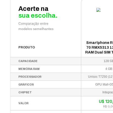
Acerte na
sua escolha.
Comparação entre
modelos semelhantes
Smartphone R
70 RMX5313 
PRODUTO
RAM Dual SIM T
Dourado (A
128 G
CAPACIDADE
4 GB
MEMÓRIA RAM
PROCESSADOR
GPU Mali-G
GRÁFICOS
Integra
CHIPSET
U$
120
VALOR
R$ 0,0