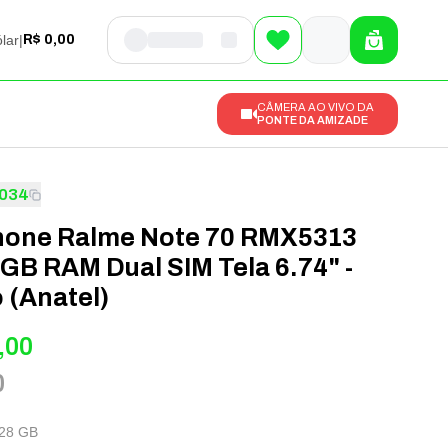
lar
|
R$ 0,00
CÂMERA AO VIVO DA
PONTE DA AMIZADE
034
one Ralme Note 70 RMX5313
GB RAM Dual SIM Tela 6.74" -
 (Anatel)
,00
0
28 GB