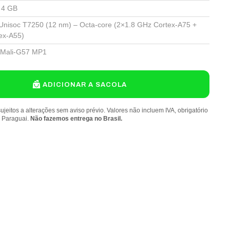
4 GB
Unisoc T7250 (12 nm) – Octa-core (2×1.8 GHz Cortex-A75 +
ex-A55)
Mali-G57 MP1
ADICIONAR A SACOLA
ujeitos a alterações sem aviso prévio. Valores não incluem IVA, obrigatório
o Paraguai.
Não fazemos entrega no Brasil.