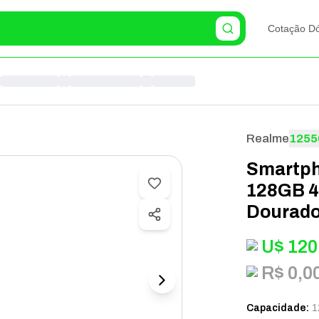
Cotação Dó
Realme
1255
Smartph
128GB 4
Dourado
U$
120
R$ 0,0
1
Capacidade
: