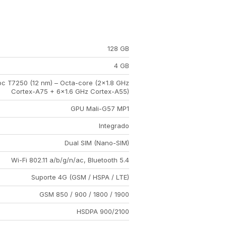
128 GB
4 GB
oc T7250 (12 nm) – Octa-core (2×1.8 GHz
Cortex-A75 + 6×1.6 GHz Cortex-A55)
GPU Mali-G57 MP1
Integrado
Dual SIM (Nano-SIM)
Wi-Fi 802.11 a/b/g/n/ac, Bluetooth 5.4
Suporte 4G (GSM / HSPA / LTE)
GSM 850 / 900 / 1800 / 1900
HSDPA 900/2100