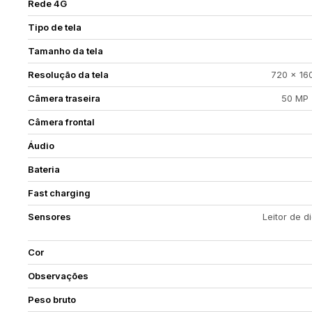
Rede 4G
Tipo de tela
Tamanho da tela
Resolução da tela
720 × 16
Câmera traseira
50 MP 
Câmera frontal
Áudio
Bateria
Fast charging
Sensores
Leitor de d
Cor
Observações
Peso bruto