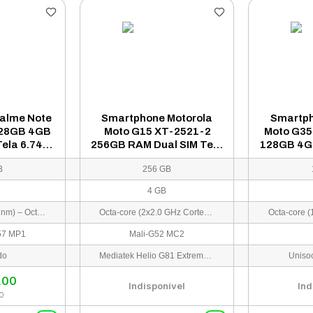
alme Note
Smartphone Motorola
Smartph
128GB 4GB
Moto G15 XT-2521-2
Moto G35
ela 6.74" -
256GB RAM Dual SIM Tela
128GB 4G
natel)
6.72" - Laranja
Tela 6.72
B
256 GB
4 GB
Unisoc T7250 (12 nm) – Octa-core (2×1.8 GHz Cortex-A75 + 6×1.6 GHz Cortex-A55)
Octa-core (2x2.0 GHz Cortex-A75 & 6x1.7 GHz Cortex-A55)
57 MP1
Mali-G52 MC2
do
Mediatek Helio G81 Extreme (12 nm)
Uniso
,00
Indisponível
Ind
0