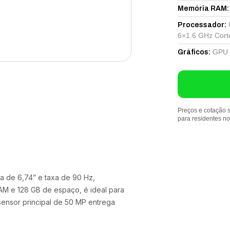
Memória RAM
:
Processador
:
6×1.6 GHz Cort
GPU 
Gráficos
:
Preços e cotação s
para residentes n
a de 6,74” e taxa de 90 Hz,
M e 128 GB de espaço, é ideal para
sensor principal de 50 MP entrega