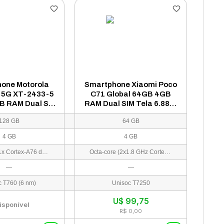
one Motorola
Smartphone Xiaomi Poco
 5G XT-2433-5
C71 Global 64GB 4GB
B RAM Dual SIM
RAM Dual SIM Tela 6.88" -
" - Preto (Caixa
Dourado
128 GB
64 GB
Slim)
4 GB
4 GB
Octa-core (1x Cortex-A76 de 2,2 GHz, 3x Cortex-A76 e 4x Cortex-A55)
Octa-core (2x1.8 GHz Cortex-A75 & 6x1.6 GHz Cortex-A55)
—
—
c T760 (6 nm)
Unisoc T7250
U$
99,75
isponível
R$ 0,00