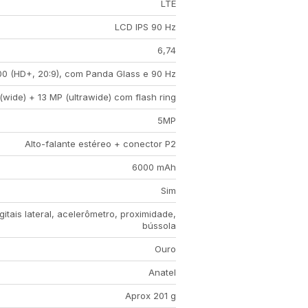
LTE
LCD IPS 90 Hz
6,74
00 (HD+, 20:9), com Panda Glass e 90 Hz
(wide) + 13 MP (ultrawide) com flash ring
5MP
Alto-falante estéreo + conector P2
6000 mAh
Sim
igitais lateral, acelerômetro, proximidade,
bússola
Ouro
Anatel
Aprox 201 g