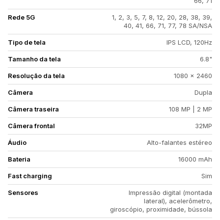
66, 71
Rede 5G
1, 2, 3, 5, 7, 8, 12, 20, 28, 38, 39,
40, 41, 66, 71, 77, 78 SA/NSA
Tipo de tela
IPS LCD, 120Hz
Tamanho da tela
6.8"
Resolução da tela
1080 x 2460
Câmera
Dupla
Câmera traseira
108 MP | 2 MP
Câmera frontal
32MP
Áudio
Alto-falantes estéreo
Bateria
16000 mAh
Fast charging
Sim
Sensores
Impressão digital (montada
lateral), acelerômetro,
giroscópio, proximidade, bússola