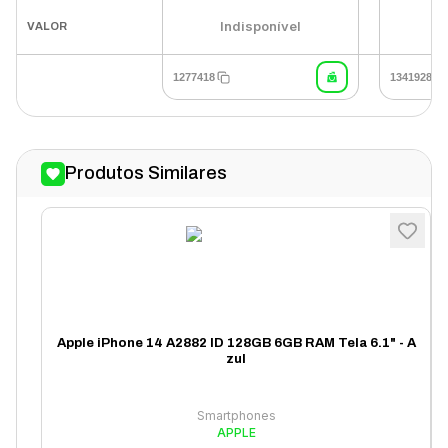
Indisponível
I
VALOR
1277418
1341928
Produtos Similares
Apple iPhone 14 A2882 ID 128GB 6GB RAM Tela 6.1" - A
zul
Smartphones
APPLE