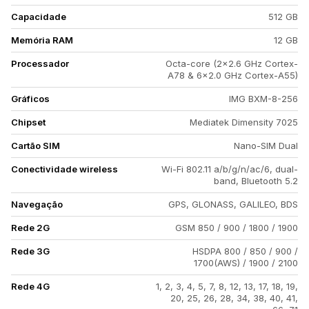
Capacidade
512 GB
Memória RAM
12 GB
Processador
Octa-core (2x2.6 GHz Cortex-
A78 & 6x2.0 GHz Cortex-A55)
Gráficos
IMG BXM-8-256
Chipset
Mediatek Dimensity 7025
Cartão SIM
Nano-SIM Dual
Conectividade wireless
Wi-Fi 802.11 a/b/g/n/ac/6, dual-
band, Bluetooth 5.2
Navegação
GPS, GLONASS, GALILEO, BDS
Rede 2G
GSM 850 / 900 / 1800 / 1900
Rede 3G
HSDPA 800 / 850 / 900 /
1700(AWS) / 1900 / 2100
Rede 4G
1, 2, 3, 4, 5, 7, 8, 12, 13, 17, 18, 19,
20, 25, 26, 28, 34, 38, 40, 41,