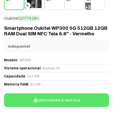
+
2
Oukitel
1277418
Smartphone Oukitel WP300 5G 512GB 12GB
RAM Dual SIM NFC Tela 6.8" - Vermelho
Indisponível
WP300
Modelo
:
Android 15
Sistema operacional
:
512 GB
Capacidade
:
12 GB
Memória RAM
:
ADICIONAR A SACOLA