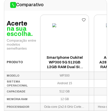
Comparativo
Acerte
na sua
escolha.
Comparação entre
modelos
semelhantes
Smartphone Oukitel
App
WP300 5G 512GB
A2882
PRODUTO
12GB RAM Dual SIM
RAM T
NFC Tela 6.8" -
WP300
MODELO
Vermelho
SISTEMA
Android 15
OPERACIONAL
512 GB
CAPACIDADE
12 GB
MEMÓRIA RAM
Octa-core (2x2.6 GHz Cortex-A78 & 6x2.0 GHz Cortex-A55)
PROCESSADOR