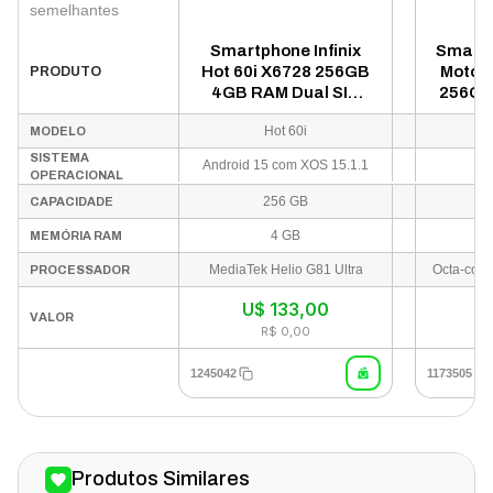
semelhantes
Smartphone Infinix
Smartp
Hot 60i X6728 256GB
Moto 
PRODUTO
4GB RAM Dual SIM
256GB
Tela 6.75" - Preto
Tela 6
Hot 60i
MODELO
SISTEMA
Android 15 com XOS 15.1.1
OPERACIONAL
256 GB
CAPACIDADE
4 GB
MEMÓRIA RAM
MediaTek Helio G81 Ultra
PROCESSADOR
U$
133,00
I
VALOR
R$ 0,00
1245042
1173505
Produtos Similares