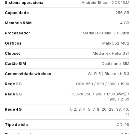
Sistema operacional
Android 15 com XOS 15.1.1
Capacidade
256 GB
Memória RAM
4 GB
Processador
MediaTek Helio G81 Ultra
Gráficos
Mali-G52 MC2
Chipset
MediaTek Helio G81
Cartão SIM
Dual nano-SIM
Conectividade wireless
Wi-Fi 5 | Bluetooth 5.3
Rede 2G
GSM 850 / 900 / 1800 / 1900
Rede 3G
HSDPA 850 / 900 / 1700(AWS) /
1900 / 2100
Rede 4G
1, 2, 3, 4, 5, 7, 8, 20, 28, 38, 40,
41
Tipo de tela
LCD IPS