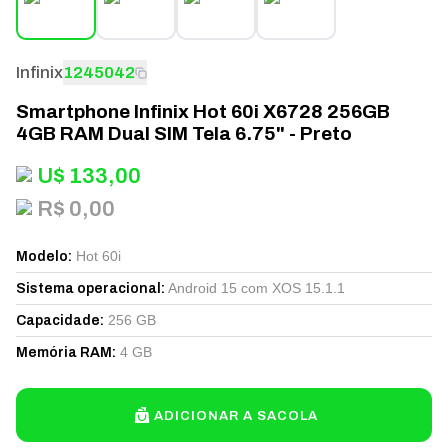
Infinix
1245042
Smartphone Infinix Hot 60i X6728 256GB
4GB RAM Dual SIM Tela 6.75" - Preto
U$
133,00
R$ 0,00
Hot 60i
Modelo
:
Android 15 com XOS 15.1.1
Sistema operacional
:
256 GB
Capacidade
:
4 GB
Memória RAM
:
ADICIONAR A SACOLA