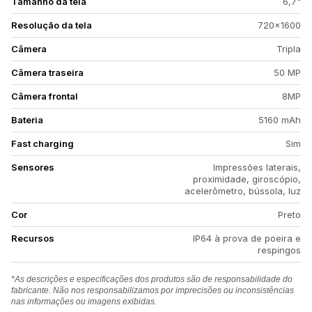
Tamanho da tela
6,7"
Resolução da tela
720×1600
Câmera
Tripla
Câmera traseira
50 MP
Câmera frontal
8MP
Bateria
5160 mAh
Fast charging
Sim
Sensores
Impressões laterais,
proximidade, giroscópio,
acelerômetro, bússola, luz
Cor
Preto
Recursos
IP64 à prova de poeira e
respingos
*As descrições e especificações dos produtos são de responsabilidade do
fabricante. Não nos responsabilizamos por imprecisões ou inconsistências
nas informações ou imagens exibidas.