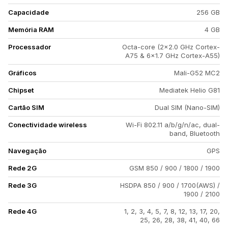
Capacidade
256 GB
Memória RAM
4 GB
Processador
Octa-core (2x2.0 GHz Cortex-
A75 & 6x1.7 GHz Cortex-A55)
Gráficos
Mali-G52 MC2
Chipset
Mediatek Helio G81
Cartão SIM
Dual SIM (Nano-SIM)
Conectividade wireless
Wi-Fi 802.11 a/b/g/n/ac, dual-
band, Bluetooth
Navegação
GPS
Rede 2G
GSM 850 / 900 / 1800 / 1900
Rede 3G
HSDPA 850 / 900 / 1700(AWS) /
1900 / 2100
Rede 4G
1, 2, 3, 4, 5, 7, 8, 12, 13, 17, 20,
25, 26, 28, 38, 41, 40, 66