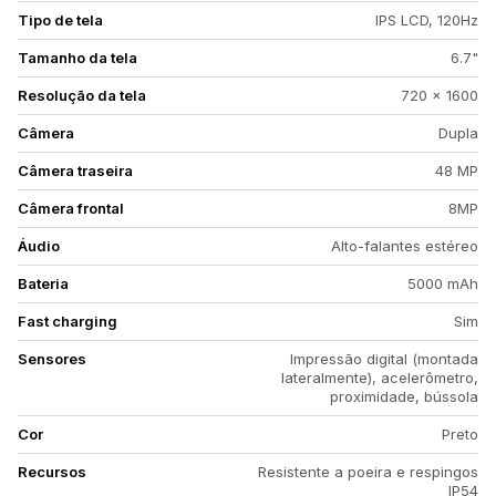
Tipo de tela
IPS LCD, 120Hz
Tamanho da tela
6.7"
Resolução da tela
720 x 1600
Câmera
Dupla
Câmera traseira
48 MP
Câmera frontal
8MP
Áudio
Alto-falantes estéreo
Bateria
5000 mAh
Fast charging
Sim
Sensores
Impressão digital (montada
lateralmente), acelerômetro,
proximidade, bússola
Cor
Preto
Recursos
Resistente a poeira e respingos
IP54