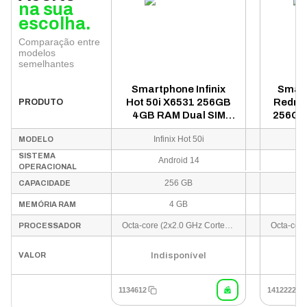
na sua
escolha.
Comparação entre
modelos
semelhantes
Smartphone Infinix
Smart
Hot 50i X6531 256GB
Redmi 
PRODUTO
4GB RAM Dual SIM
256GB
Tela 6.7" - Preto
SIM Te
Infinix Hot 50i
R
MODELO
(Caix
SISTEMA
Android 14
OPERACIONAL
256 GB
CAPACIDADE
4 GB
MEMÓRIA RAM
Octa-core (2x2.0 GHz Cortex-A75 & 6x1.7 GHz Cortex-A55)
PROCESSADOR
Indisponível
I
VALOR
1134612
1412222