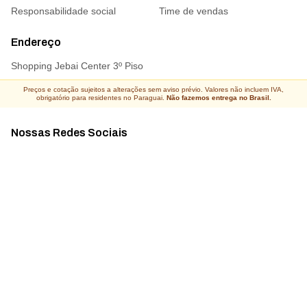
Responsabilidade social
Time de vendas
Endereço
Shopping Jebai Center 3º Piso
Preços e cotação sujeitos a alterações sem aviso prévio. Valores não incluem IVA,
obrigatório para residentes no Paraguai.
Não fazemos entrega no Brasil.
Nossas Redes Sociais
Acompanhe todas as novidades
Atacado Connect ® Todos os direitos reservados 2026