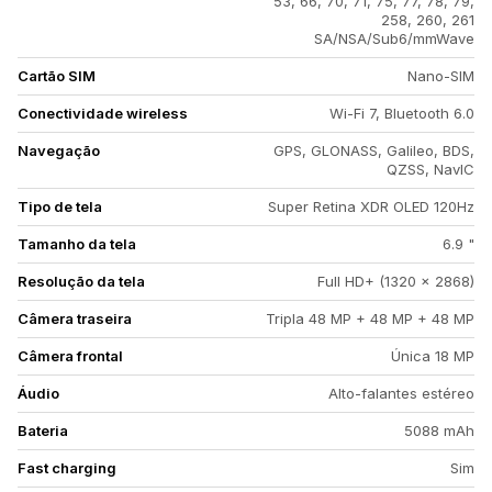
53, 66, 70, 71, 75, 77, 78, 79,
258, 260, 261
SA/NSA/Sub6/mmWave
Cartão SIM
Nano-SIM
Conectividade wireless
Wi-Fi 7, Bluetooth 6.0
Navegação
GPS, GLONASS, Galileo, BDS,
QZSS, NavIC
Tipo de tela
Super Retina XDR OLED 120Hz
Tamanho da tela
6.9 "
Resolução da tela
Full HD+ (1320 x 2868)
Câmera traseira
Tripla 48 MP + 48 MP + 48 MP
Câmera frontal
Única 18 MP
Áudio
Alto-falantes estéreo
Bateria
5088 mAh
Fast charging
Sim