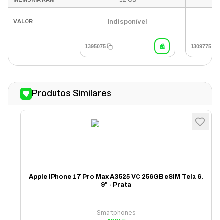
12 GB
MEMÓRIA RAM
Indisponível
In
VALOR
1395075
1309775
Produtos Similares
Apple iPhone 17 Pro Max A3525 VC 256GB eSIM Tela 6.
9" - Prata
Smartphones