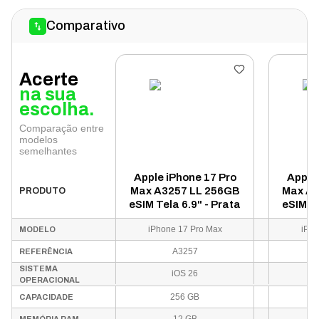
Comparativo
Acerte
na sua
escolha.
Comparação entre
modelos
semelhantes
Apple iPhone 17 Pro
Apple 
Max A3257 LL 256GB
Max A
PRODUTO
eSIM Tela 6.9" - Prata
eSIM Te
iPhone 17 Pro Max
iPho
MODELO
A3257
REFERÊNCIA
SISTEMA
iOS 26
OPERACIONAL
256 GB
CAPACIDADE