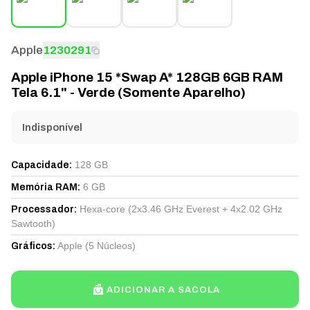
Apple
1230291
Apple iPhone 15 *Swap A* 128GB 6GB RAM
Tela 6.1" - Verde (Somente Aparelho)
Indisponível
128 GB
Capacidade
:
6 GB
Memória RAM
:
Hexa-core (2x3.46 GHz Everest + 4x2.02 GHz
Processador
:
Sawtooth)
Apple (5 Núcleos)
Gráficos
:
ADICIONAR A SACOLA