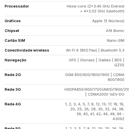
Processador
Hexa-core (2x3.46 GHz Everest
+ 4x2.02 GHz Sawtooth)
Gráficos
Apple (5 Núcleos)
Chipset
A16 Bionic
Cartão SIM
Nano-SIM
Conectividade wireless
Wi-Fi 6 (802.11ax) | Bluetooth 5.3
Navegação
GPS | Glonass | Galileo | BDS |
QZSS
Rede 2G
GSM 850/900/1800/1900 | CDMA
800/1900
Rede 3G
HSDPA850/900/1700(AWS)/1900/21
| CDMA2000 1xEV-DO
Rede 4G
1, 2, 3, 4, 5, 7, 8, 12, 13, 17, 18, 19,
20, 25, 26, 28, 30, 32, 34, 38,
39, 40, 41, 42, 46, 48, 66 -
A3092
Rede 5G
1, 2, 3, 5, 7, 8, 12, 20, 25, 26, 28,