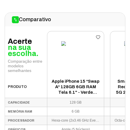
Comparativo
Acerte
na sua
escolha.
Comparação entre
modelos
semelhantes
Apple iPhone 15 *Swap
Smart
A* 128GB 6GB RAM
Redmi
PRODUTO
Tela 6.1" - Verde
5G 25
(Somente Aparelho)
Dual S
128 GB
CAPACIDADE
Pre
6 GB
MEMÓRIA RAM
Hexa-core (2x3.46 GHz Everest + 4x2.02 GHz Sawtooth)
PROCESSADOR
Apple (5 Núcleos)
GRÁFICOS