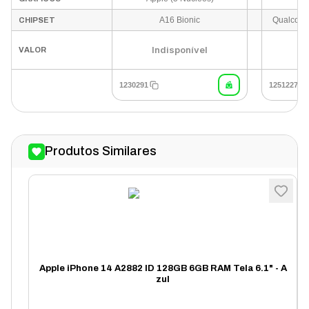
A16 Bionic
CHIPSET
Indisponível
I
VALOR
1230291
1251227
Produtos Similares
Apple iPhone 14 A2882 ID 128GB 6GB RAM Tela 6.1" - A
zul