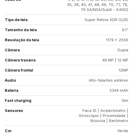
30, 38, 40, 41, 48, 66, 70, 77, 78,
79 SA/NSA/Sub6 - A3092
Tipo de tela
Super Retina XDR OLED
Tamanho da tela
6.1"
Resolução da tela
1179 x 2556
Câmera
Dupla
Câmera traseira
48 MP | 12 MP
Câmera frontal
12MP
Áudio
Alto-falantes estéreo
Bateria
3349 mAh
Fast charging
Sim
Sensores
Face ID | Acelerômetro |
Giroscópio | Proximidade |
Bússola | Barômetro
Cor
Verde