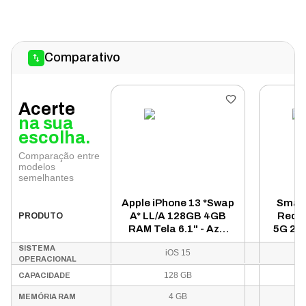
Comparativo
Acerte
na sua
escolha.
Comparação entre
modelos
semelhantes
Apple iPhone 13 *Swap
Smart
A* LL/A 128GB 4GB
Redmi
PRODUTO
RAM Tela 6.1" - Azul
5G 25
(Somente Aparelho)
Dual S
SISTEMA
iOS 15
Pre
OPERACIONAL
128 GB
CAPACIDADE
4 GB
MEMÓRIA RAM