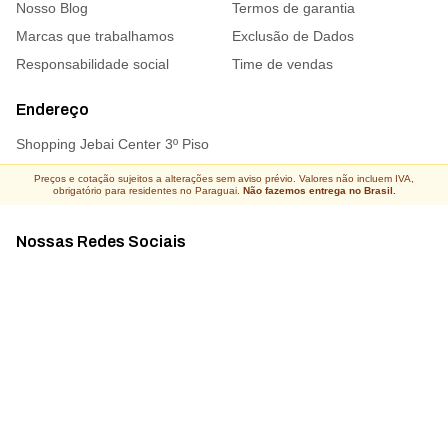
Nosso Blog
Termos de garantia
Marcas que trabalhamos
Exclusão de Dados
Responsabilidade social
Time de vendas
Endereço
Shopping Jebai Center 3º Piso
Preços e cotação sujeitos a alterações sem aviso prévio. Valores não incluem IVA,
obrigatório para residentes no Paraguai.
Não fazemos entrega no Brasil.
Nossas Redes Sociais
Acompanhe todas as novidades
Atacado Connect ® Todos os direitos reservados 2026