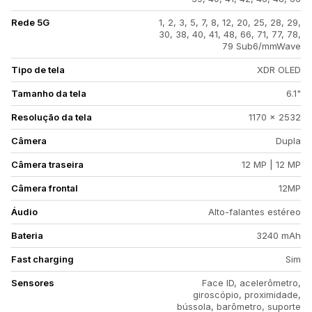
Rede 5G
1, 2, 3, 5, 7, 8, 12, 20, 25, 28, 29,
30, 38, 40, 41, 48, 66, 71, 77, 78,
79 Sub6/mmWave
Tipo de tela
XDR OLED
Tamanho da tela
6.1"
Resolução da tela
1170 x 2532
Câmera
Dupla
Câmera traseira
12 MP | 12 MP
Câmera frontal
12MP
Áudio
Alto-falantes estéreo
Bateria
3240 mAh
Fast charging
Sim
Sensores
Face ID, acelerômetro,
giroscópio, proximidade,
bússola, barômetro, suporte