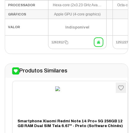
Hexa-core (2x3.23 GHz Avalanche + 4x1.82 GHz Blizzard)
PROCESSADOR
Apple GPU (4-core graphics)
GRÁFICOS
Indisponível
I
VALOR
1261912
1251227
Produtos Similares
Smartphone Xiaomi Redmi Note 14 Pro+ 5G 256GB 12
GB RAM Dual SIM Tela 6.67" - Preto (Software Chinês)