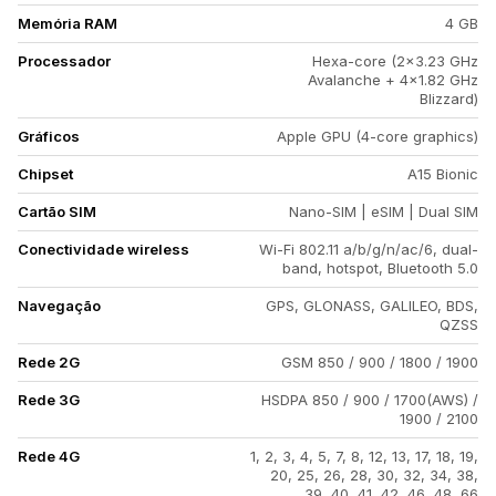
Memória RAM
4 GB
Processador
Hexa-core (2x3.23 GHz
Avalanche + 4x1.82 GHz
Blizzard)
Gráficos
Apple GPU (4-core graphics)
Chipset
A15 Bionic
Cartão SIM
Nano-SIM | eSIM | Dual SIM
Conectividade wireless
Wi-Fi 802.11 a/b/g/n/ac/6, dual-
band, hotspot, Bluetooth 5.0
Navegação
GPS, GLONASS, GALILEO, BDS,
QZSS
Rede 2G
GSM 850 / 900 / 1800 / 1900
Rede 3G
HSDPA 850 / 900 / 1700(AWS) /
1900 / 2100
Rede 4G
1, 2, 3, 4, 5, 7, 8, 12, 13, 17, 18, 19,
20, 25, 26, 28, 30, 32, 34, 38,
39, 40, 41, 42, 46, 48, 66