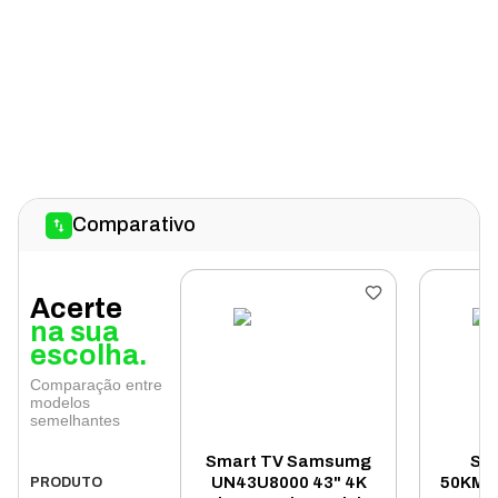
Comparativo
Acerte
na sua
escolha.
Comparação entre
modelos
semelhantes
Smart TV Samsumg
Sm
UN43U8000 43" 4K
50KM75
PRODUTO