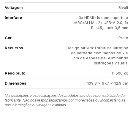
Voltagem
Bivolt
Interface
3x HDMI (1x com suporte a
eARC/ALLM), 2x USB-A 2.0, 1x
RJ-45, Jack 3,5 mm
Cor
Preto
Recursos
Design AirSlim: Estrutura ultrafina
de verdade com menos de 2,6
cm de espessura, eliminando
distrações visuais.
Peso bruto
11.500 kg
Dimensões
109.3 x 67.7 x 12.9 cm
*As descrições e especificações dos produtos são de responsabilidade do
fabricante. Não nos responsabilizamos por imprecisões ou inconsistências
nas informações ou imagens exibidas.