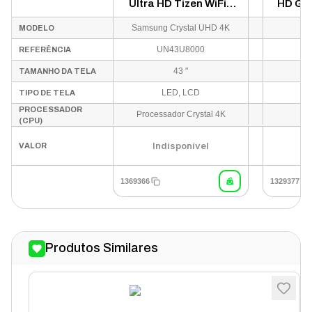
Ultra HD Tizen WiFi -
HD Goo
Cinza
Samsung Crystal UHD 4K
MODELO
UN43U8000
REFERÊNCIA
43 "
TAMANHO DA TELA
LED, LCD
TIPO DE TELA
PROCESSADOR
Processador Crystal 4K
(CPU)
U
Indisponível
VALOR
1369366
1329377
Produtos Similares