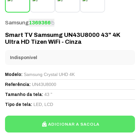
Samsung
1369366
Smart TV Samsumg UN43U8000 43" 4K
Ultra HD Tizen WiFi - Cinza
Indisponível
Samsung Crystal UHD 4K
Modelo
:
UN43U8000
Referência
:
43 "
Tamanho da tela
:
LED, LCD
Tipo de tela
:
ADICIONAR A SACOLA