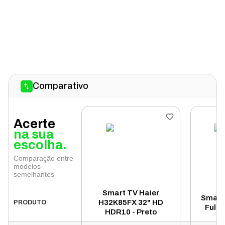
Comparativo
Acerte
na sua
escolha.
Comparação entre
modelos
semelhantes
Smart TV Haier
Smart
H32K85FX 32" HD
PRODUTO
Full 
HDR10 - Preto