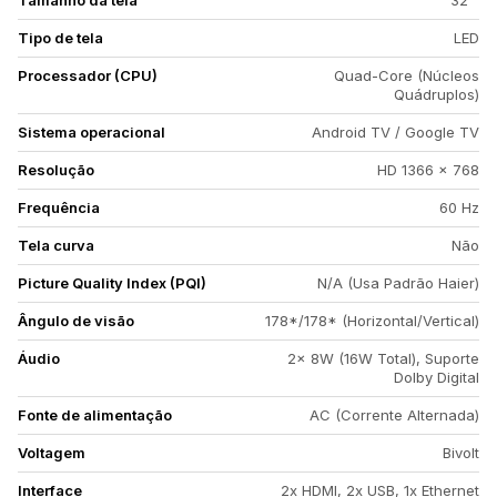
Tamanho da tela
32 "
Tipo de tela
LED
Processador (CPU)
Quad-Core (Núcleos
Quádruplos)
Sistema operacional
Android TV / Google TV
Resolução
HD 1366 x 768
Frequência
60 Hz
Tela curva
Não
Picture Quality Index (PQI)
N/A (Usa Padrão Haier)
Ângulo de visão
178*/178* (Horizontal/Vertical)
Áudio
2x 8W (16W Total), Suporte
Dolby Digital
Fonte de alimentação
AC (Corrente Alternada)
Voltagem
Bivolt
Interface
2x HDMI, 2x USB, 1x Ethernet