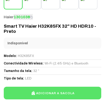
Haier
1301038
Smart TV Haier H32K85FX 32" HD HDR10 -
Preto
Indisponível
H32K85FX
Modelo
:
Wi-Fi (2.4/5 GHz) e Bluetooth
Conectividade Wireless
:
32 "
Tamanho da tela
:
LED
Tipo de tela
:
ADICIONAR A SACOLA