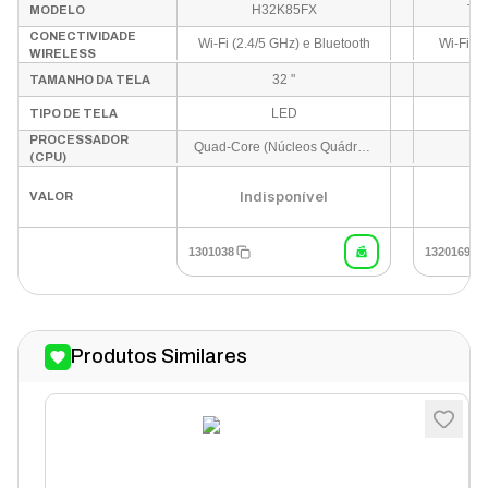
H32K85FX
TEN
MODELO
CONECTIVIDADE
Wi-Fi (2.4/5 GHz) e Bluetooth
Wi-Fi e 
WIRELESS
32 "
TAMANHO DA TELA
LED
TIPO DE TELA
PROCESSADOR
Quad-Core (Núcleos Quádruplos)
(CPU)
Indisponível
I
VALOR
1301038
1320169
Produtos Similares