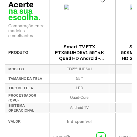
Acerte
na sua
escolha.
Comparação entre
modelos
semelhantes
Smart TV FTX
Sm
FTX55UHD5V1 55" 4K
50KM75
PRODUTO
Quad HD Android -
HD Goo
Preto (1 Ano de
FTX55UHD5V1
MODELO
Garantia)
55 "
TAMANHO DA TELA
LED
TIPO DE TELA
PROCESSADOR
Quad-Core
(CPU)
SISTEMA
Android TV
OPERACIONAL
U
Indisponível
VALOR