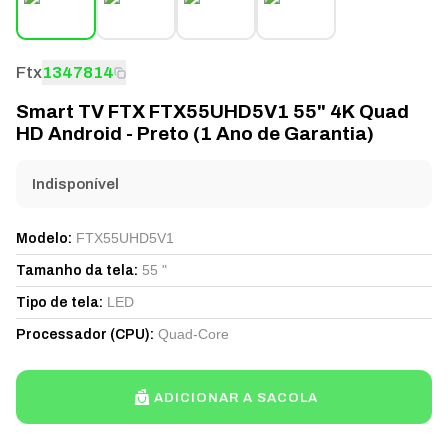
Ftx
1347814
Smart TV FTX FTX55UHD5V1 55" 4K Quad
HD Android - Preto (1 Ano de Garantia)
Indisponível
FTX55UHD5V1
Modelo
:
55 "
Tamanho da tela
:
LED
Tipo de tela
:
Quad-Core
Processador (CPU)
:
ADICIONAR A SACOLA