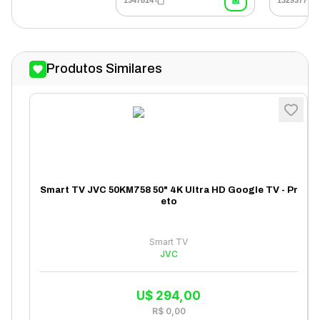
1347814
1329377
Produtos Similares
Smart TV JVC 50KM758 50" 4K Ultra HD Google TV - Pr
eto
Smart TV
JVC
U$
294,00
R$
0,00