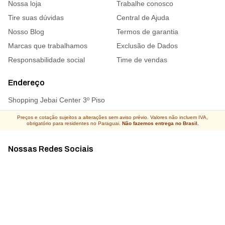
Nossa loja
Trabalhe conosco
Tire suas dúvidas
Central de Ajuda
Nosso Blog
Termos de garantia
Marcas que trabalhamos
Exclusão de Dados
Responsabilidade social
Time de vendas
Endereço
Shopping Jebai Center 3º Piso
Preços e cotação sujeitos a alterações sem aviso prévio. Valores não incluem IVA,
obrigatório para residentes no Paraguai.
Não fazemos entrega no Brasil.
Nossas Redes Sociais
Acompanhe todas as novidades
Atacado Connect ® Todos os direitos reservados 2026