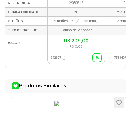
2960812
941
REFERÊNCIA
PC
COMPATIBILIDADE
19 botões de ações no total, mais um hat switch de “ponto de vista” de 8 direções
2 rotativ
BOTÕES
Gatilho de 2 passos
TIPO DE GATILHO
U$
209,00
VALOR
R$ 0,00
942607
758840
Produtos Similares