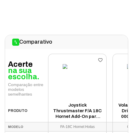
Comparativo
Acerte
na sua
escolha.
Comparação entre
modelos
semelhantes
Joystick
Volant
Thrustmaster F/A 18C
Drivi
PRODUTO
Hornet Add-On para
00011
PC - Preto
PS5
FA-18C Hornet Hotas
G29
MODELO