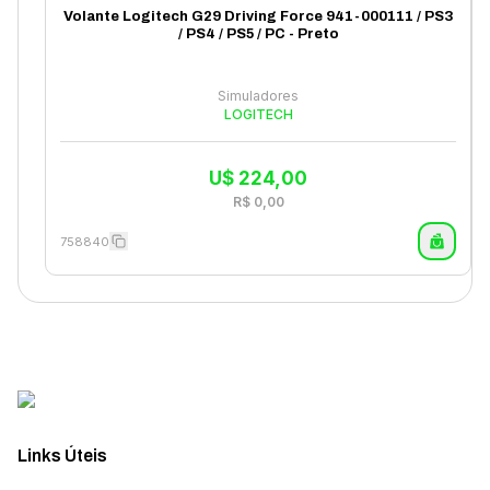
Volante Logitech G29 Driving Force 941-000111 / PS3
/ PS4 / PS5 / PC - Preto
Simuladores
LOGITECH
U$
224,00
R$
0,00
758840
Links Úteis