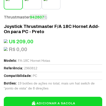
Thrustmaster
942607
Joystick Thrustmaster F/A 18C Hornet Add-
On para PC - Preto
U$
209,00
R$ 0,00
FA-18C Hornet Hotas
Modelo
:
2960812
Referência
:
PC
Compatibilidade
:
19 botões de ações no total, mais um hat switch de
Botões
:
“ponto de vista” de 8 direções
ADICIONAR A SACOLA