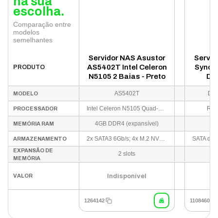
na sua
escolha.
Comparação entre
modelos
semelhantes
Servidor NAS Asustor
Servid
AS5402T Intel Celeron
Synolo
PRODUTO
N5105 2 Baias - Preto
DS
RTD1
AS5402T
Dis
MODELO
Intel Celeron N5105 Quad-Core 2.0GHz (até 2.9GHz)
Rea
PROCESSADOR
4GB DDR4 (expansível)
MEMÓRIA RAM
2x SATA3 6Gb/s; 4x M.2 NVMe
ARMAZENAMENTO
EXPANSÃO DE
2 slots
MEMÓRIA
Indisponível
VALOR
1264142
1108460