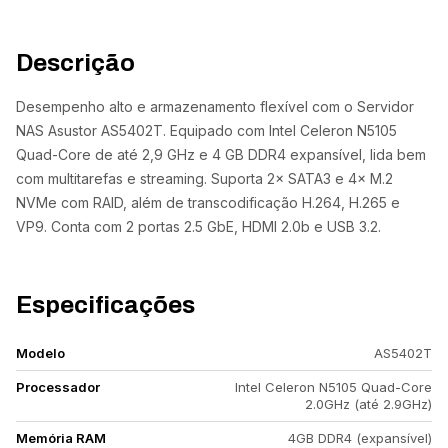
Descrição
Desempenho alto e armazenamento flexível com o Servidor
NAS Asustor AS5402T. Equipado com Intel Celeron N5105
Quad-Core de até 2,9 GHz e 4 GB DDR4 expansível, lida bem
com multitarefas e streaming. Suporta 2× SATA3 e 4× M.2
NVMe com RAID, além de transcodificação H.264, H.265 e
VP9. Conta com 2 portas 2.5 GbE, HDMI 2.0b e USB 3.2.
Especificações
Modelo
AS5402T
Processador
Intel Celeron N5105 Quad-Core
2.0GHz (até 2.9GHz)
Memória RAM
4GB DDR4 (expansível)