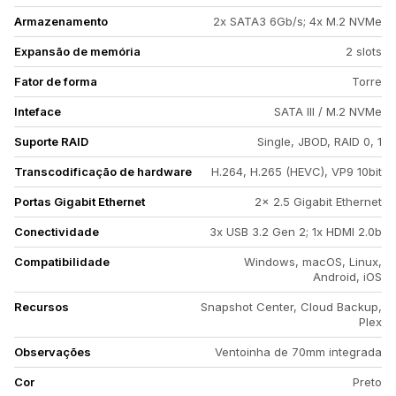
Armazenamento
2x SATA3 6Gb/s; 4x M.2 NVMe
Expansão de memória
2 slots
Fator de forma
Torre
Inteface
SATA III / M.2 NVMe
Suporte RAID
Single, JBOD, RAID 0, 1
Transcodificação de hardware
H.264, H.265 (HEVC), VP9 10bit
Portas Gigabit Ethernet
2x 2.5 Gigabit Ethernet
Conectividade
3x USB 3.2 Gen 2; 1x HDMI 2.0b
Compatibilidade
Windows, macOS, Linux,
Android, iOS
Recursos
Snapshot Center, Cloud Backup,
Plex
Observações
Ventoinha de 70mm integrada
Cor
Preto