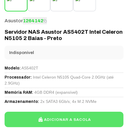
Asustor
1264142
Servidor NAS Asustor AS5402T Intel Celeron
N5105 2 Baias - Preto
Indisponível
AS5402T
Modelo
:
Intel Celeron N5105 Quad-Core 2.0GHz (até
Processador
:
2.9GHz)
4GB DDR4 (expansível)
Memória RAM
:
2x SATA3 6Gb/s; 4x M.2 NVMe
Armazenamento
:
ADICIONAR A SACOLA