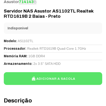
Asustor
714143
Servidor NAS Asustor AS1102TL Realtek
RTD1619B 2 Baias - Preto
Indisponível
AS1102TL
Modelo
:
Realtek RTD1619B Quad-Core 1.7GHz
Processador
:
1GB DDR4
Memória RAM
:
2x 3.5" SATA HDD
Armazenamento
:
ADICIONAR A SACOLA
Descrição