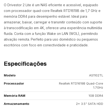
O Drivestor 2 Lite é um NAS eficiente e acessível, equipado
com processador quad-core Realtek RTD1619B de 1,7 GHz e
memória DDR4 para desempenho estável. Ideal para
armazenar, baixar, carregar e transmitir conteúdo com suporte
à transcodificação em 4K, oferece uma experiência multimídia
fluida. Conta com a função Wake on LAN (WOL), permitindo
ativação remota. Perfeito para uso doméstico ou pequenos
escritórios com foco em conectividade e praticidade.
Especificações
Modelo
AS1102TL
Processador
Realtek RTD1619B Quad-Core
1.7GHz
Memória RAM
1GB DDR4
Armazenamento
2x 3.5" SATA HDD