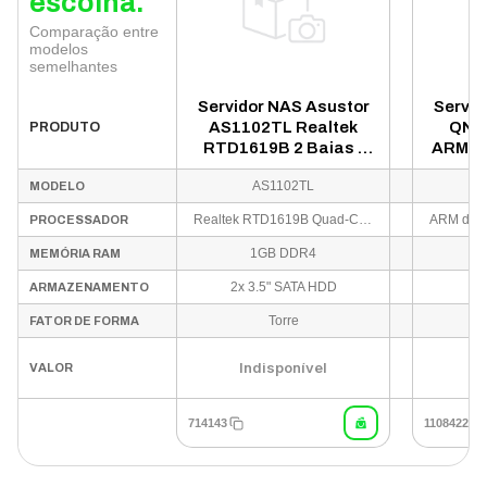
escolha.
Comparação entre
modelos
semelhantes
Servidor NAS Asustor
Servid
AS1102TL Realtek
QNA
PRODUTO
RTD1619B 2 Baias -
ARM 4 
Preto
A55 1
AS1102TL
T
MODELO
Realtek RTD1619B Quad-Core 1.7GHz
PROCESSADOR
1GB DDR4
MEMÓRIA RAM
2x 3.5" SATA HDD
ARMAZENAMENTO
Torre
FATOR DE FORMA
Indisponível
I
VALOR
714143
1108422