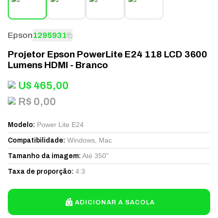
Epson
1295931
Projetor Epson PowerLite E24 118 LCD 3600
Lumens HDMI - Branco
U$
465,00
R$ 0,00
Power Lite E24
Modelo
:
Windows, Mac
Compatibilidade
:
Até 350"
Tamanho da imagem
:
4:3
Taxa de proporção
:
ADICIONAR A SACOLA