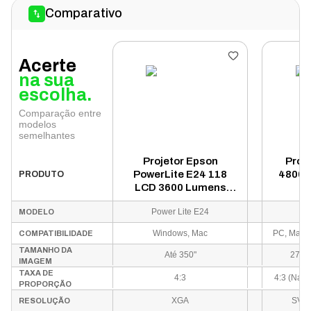
Comparativo
Acerte
na sua
escolha.
Comparação entre
modelos
semelhantes
Projetor Epson
Proj
PowerLite E24 118
4800 
PRODUTO
LCD 3600 Lumens
HDMI - Branco
Power Lite E24
MODELO
Windows, Mac
COMPATIBILIDADE
TAMANHO DA
Até 350"
27" a
IMAGEM
TAXA DE
4:3
4:3 (Nati
PROPORÇÃO
XGA
SVGA
RESOLUÇÃO