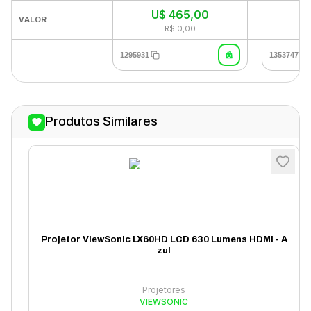
U$
465,00
I
VALOR
R$ 0,00
1295931
1353747
Produtos Similares
Projetor ViewSonic LX60HD LCD 630 Lumens HDMI - A
zul
Projetores
VIEWSONIC