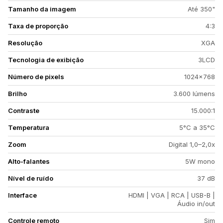
Tamanho da imagem
Até 350"
Taxa de proporção
4:3
Resolução
XGA
Tecnologia de exibição
3LCD
Número de pixels
1024×768
Brilho
3.600 lúmens
Contraste
15.000:1
Temperatura
5°C a 35°C
Zoom
Digital 1,0–2,0x
Alto-falantes
5W mono
Nível de ruído
37 dB
Interface
HDMI | VGA | RCA | USB-B |
Áudio in/out
Controle remoto
Sim