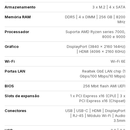
Armazenamento
3 x M.2 | 4 x SATA
Memória RAM
DDR5 | 4 x DIMM | 256 GB | 8200
MHz
Processador
Suporta AMD Ryzen series 7000,
8000 e 9000
Gráfico
DisplayPort (3840 x 2160 144Hz)
| HDMI (4096 x 2160 60Hz)
Wi-Fi
Wi-Fi 6E
Portas LAN
Realtek GbE LAN chip (1
Gbps/100 Mbps/10 Mbps)
BIOS
256 Mbit flash AMI UEFI
Slots de expansão
1 x PCI Express x16 (CPU) | 3 x
PCI Express x16 (Chipset)
Conectores
USB | USB-C | HDMI | DisplayPort
| RJ-45 | Módulo Wi-Fi | Audio
3.5mm