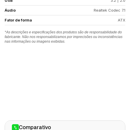
USB
3.2 | 2.0
Áudio
Realtek Codec 7.1
Fator de forma
ATX
*As descrições e especificações dos produtos são de responsabilidade do
fabricante. Não nos responsabilizamos por imprecisões ou inconsistências
nas informações ou imagens exibidas.
Comparativo