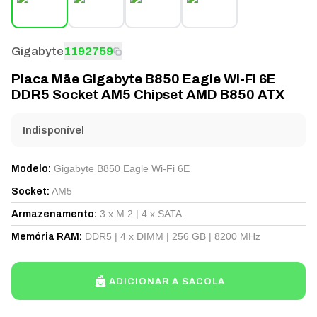
Gigabyte
1192759
Placa Mãe Gigabyte B850 Eagle Wi-Fi 6E
DDR5 Socket AM5 Chipset AMD B850 ATX
Indisponível
Gigabyte B850 Eagle Wi-Fi 6E
Modelo
:
AM5
Socket
:
3 x M.2 | 4 x SATA
Armazenamento
:
DDR5 | 4 x DIMM | 256 GB | 8200 MHz
Memória RAM
:
ADICIONAR A SACOLA