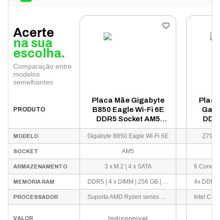
Acerte
na sua
escolha.
Comparação entre
modelos
semelhantes
Placa Mãe Gigabyte
Placa
B850 Eagle Wi-Fi 6E
Gami
PRODUTO
DDR5 Socket AM5
DDR5
Chipset AMD B850
1700
Gigabyte B850 Eagle Wi-Fi 6E
Z790 G
MODELO
ATX
AM5
SOCKET
3 x M.2 | 4 x SATA
ARMAZENAMENTO
DDR5 | 4 x DIMM | 256 GB | 8200 MHz
MEMÓRIA RAM
Suporta AMD Ryzen series 7000, 8000 e 9000
PROCESSADOR
Indisponível
VALOR