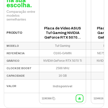
na sua
escolha.
Comparação entre
modelos
semelhantes
Placa de Vídeo ASUS
Placa 
Tuf Gaming NVIDIA
Gamin
PRODUTO
GeForce RTX 5070Ti
GeFo
16GB GDDR7 - O16G-
16G
Tuf Gaming
Pal
MODELO
GAMING-TUS
NE7
O16G-GAMIN
NE7508
REFERÊNCIA
NVIDIA GeForce RTX 5070 Ti
NVIDIA 
GRÁFICO
2588 MHz
CLOCK DE BOOST
16 GB
CAPACIDADE
Indisponível
In
VALOR
1190366
1194616