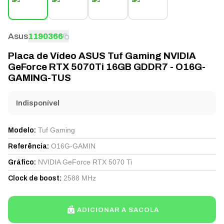
Asus
1190366
Placa de Vídeo ASUS Tuf Gaming NVIDIA
GeForce RTX 5070Ti 16GB GDDR7 - O16G-
GAMING-TUS
Indisponível
Tuf Gaming
Modelo
:
O16G-GAMIN
Referência
:
NVIDIA GeForce RTX 5070 Ti
Gráfico
:
2588 MHz
Clock de boost
:
ADICIONAR A SACOLA