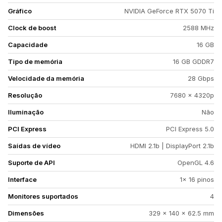
Gráfico
NVIDIA GeForce RTX 5070 Ti
Clock de boost
2588 MHz
Capacidade
16 GB
Tipo de memória
16 GB GDDR7
Velocidade da memória
28 Gbps
Resolução
7680 x 4320p
Iluminação
Não
PCI Express
PCI Express 5.0
Saídas de vídeo
HDMI 2.1b | DisplayPort 2.1b
Suporte de API
OpenGL 4.6
Interface
1x 16 pinos
Monitores suportados
4
Dimensões
329 x 140 x 62.5 mm