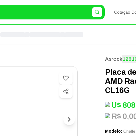
Cotação Dó
Asrock
1261
Placa d
AMD Rad
CL16G
U$
808
R$ 0,0
Chall
Modelo
: