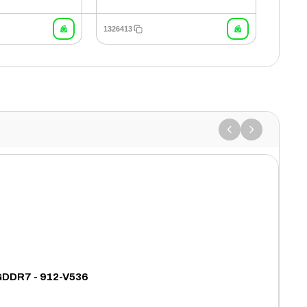
1326413
GDDR7 - 912-V536