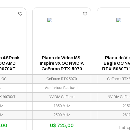
eo ASRock
Placa de Vídeo MSI
Placa de Ví
 OC AMD
Inspire 3X OC NVIDIA
Eagle OC NV
-9070XT
GeForce RTX-5070
RTX-5060Ti 
 - CL16G
12GB GDDR7 - 912-
GV-N506TEA
r OC
GeForce RTX 5070
V532
G
Arquitetura Blackwell
X-9070XT
NVIDIA GeForce
NVIDIA GeFor
Hz
1850 MHz
215
Hz
2500 MHz
261
,00
U$
725,00
Indis