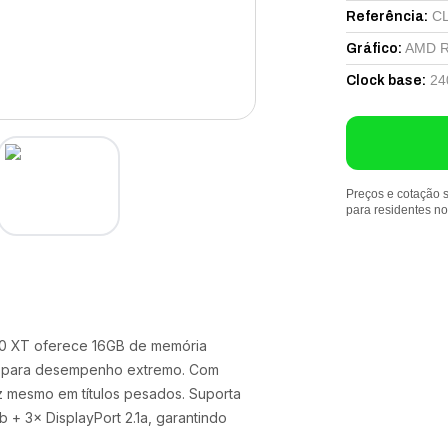
C
Referência
:
AMD R
Gráfico
:
24
Clock base
:
Preços e cotação s
para residentes n
70 XT oferece 16GB de memória
z para desempenho extremo. Com
dez mesmo em títulos pesados. Suporta
 + 3× DisplayPort 2.1a, garantindo