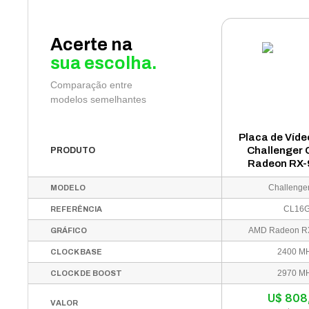
Acerte na
sua escolha.
Comparação entre
modelos semelhantes
Placa de Víd
Challenger
PRODUTO
Radeon RX
16GB GDDR6
Challenge
MODELO
CL16
REFERÊNCIA
AMD Radeon R
GRÁFICO
2400 M
CLOCK BASE
2970 M
CLOCK DE BOOST
U$
808
VALOR