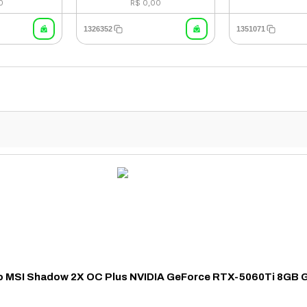
0
R$ 0,00
1326352
1351071
eo MSI Shadow 2X OC Plus NVIDIA GeForce RTX-5060Ti 8GB 