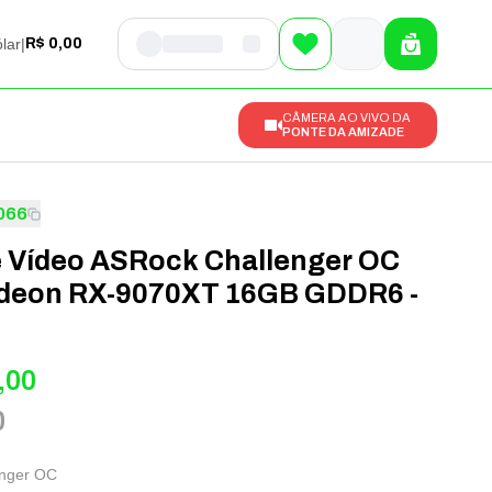
lar
|
R$ 0,00
CÂMERA AO VIVO DA
PONTE DA AMIZADE
066
e Vídeo ASRock Challenger OC
eon RX-9070XT 16GB GDDR6 -
,00
0
enger OC