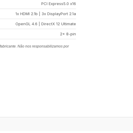
PCI Express5.0 x16
1x HDMI 2.1b | 3x DisplayPort 2.1a
OpenGL 4.6 | DirectX 12 Ultimate
2x 8-pin
 fabricante. Não nos responsabilizamos por