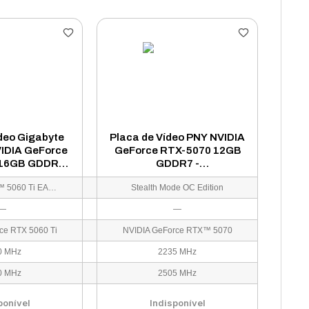
deo Gigabyte
Placa de Vídeo PNY NVIDIA
IDIA GeForce
GeForce RTX-5070 12GB
16GB GDDR7 -
GDDR7 -
GLE OC-16GD
VCG507012TFXPB1-O
GeForce RTX™ 5060 Ti EAGLE OC
Stealth Mode OC Edition
—
—
ce RTX 5060 Ti
NVIDIA GeForce RTX™ 5070
0 MHz
2235 MHz
0 MHz
2505 MHz
ponível
Indisponível