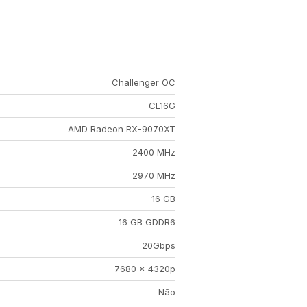
Challenger OC
CL16G
AMD Radeon RX-9070XT
2400 MHz
2970 MHz
16 GB
16 GB GDDR6
20Gbps
7680 x 4320p
Não