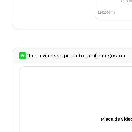
R$ 0,0
1261066
Quem viu esse produto também gostou
Placa de Vid