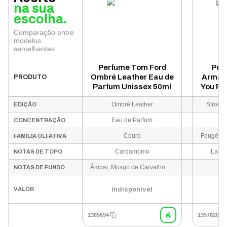
na sua
escolha.
Comparação entre
modelos
semelhantes
Perfume Tom Ford
Per
Ombré Leather Eau de
Armani
PRODUTO
Parfum Unissex 50ml
You Pa
Ombré Leather
Stronge
EDIÇÃO
Eau de Parfum
CONCENTRAÇÃO
Couro
Fougère 
FAMÍLIA OLFATIVA
Cardamomo
Lava
NOTAS DE TOPO
Âmbar, Musgo de Carvalho e Patchouli
NOTAS DE FUNDO
Indisponível
I
VALOR
1385694
1357820