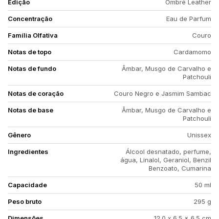
Edição
Ombré Leather
Concentração
Eau de Parfum
Família Olfativa
Couro
Notas de topo
Cardamomo
Notas de fundo
Âmbar, Musgo de Carvalho e
Patchouli
Notas de coração
Couro Negro e Jasmim Sambac
Notas de base
Âmbar, Musgo de Carvalho e
Patchouli
Gênero
Unissex
Ingredientes
Álcool desnatado, perfume,
água, Linalol, Geraniol, Benzil
Benzoato, Cumarina
Capacidade
50 ml
Peso bruto
295 g
Dimensões
12.0 x 6.5 x 6.5 cm