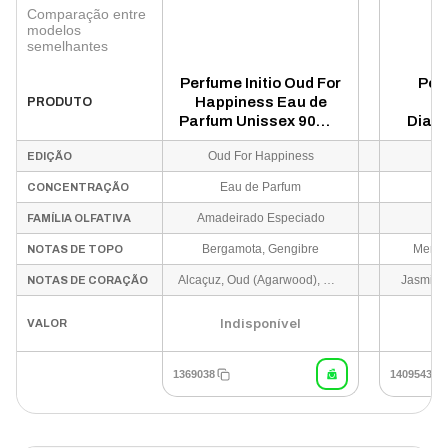
Comparação entre
modelos
semelhantes
Perfume Initio Oud For
Per
Happiness Eau de
Cr
PRODUTO
Parfum Unissex 90ml -
Diama
(Tester)
Par
Oud For Happiness
Fle
EDIÇÃO
Eau de Parfum
E
CONCENTRAÇÃO
Amadeirado Especiado
FAMÍLIA OLFATIVA
Bergamota, Gengibre
Menta,
NOTAS DE TOPO
Alcaçuz, Oud (Agarwood), Cedro
Jasmim e
NOTAS DE CORAÇÃO
Indisponível
I
VALOR
1369038
1409543