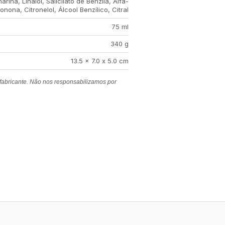
rina, Linalol, Salicilato de Benzila, Alfa-
Ionona, Citronelol, Álcool Benzílico, Citral
75 ml
340 g
13.5 x 7.0 x 5.0 cm
 fabricante. Não nos responsabilizamos por