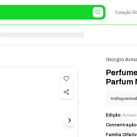
Cotação Dó
Giorgio Arma
Perfume
Parfum 
Indisponíve
Armani
Edição
:
Concentração
Família Olfativ