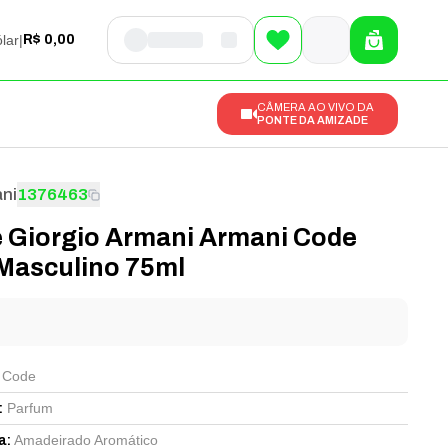
lar
|
R$ 0,00
CÂMERA AO VIVO DA
PONTE DA AMIZADE
ni
1376463
 Giorgio Armani Armani Code
Masculino 75ml
l
 Code
Parfum
:
Amadeirado Aromático
a
: