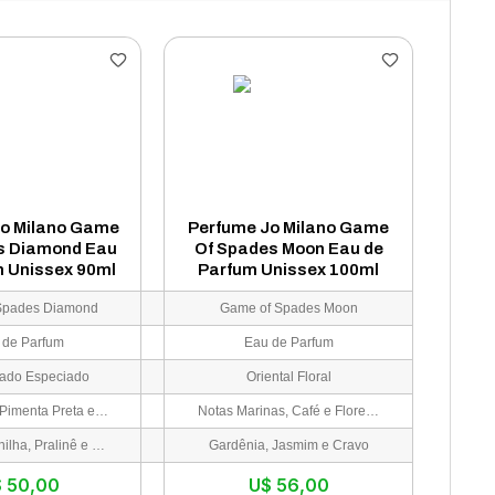
Jo Milano Game
Perfume Jo Milano Game
s Diamond Eau
Of Spades Moon Eau de
m Unissex 90ml
Parfum Unissex 100ml
Spades Diamond
Game of Spades Moon
 de Parfum
Eau de Parfum
ado Especiado
Oriental Floral
Conhaque, Pimenta Preta e Laranja
Notas Marinas, Café e Flores Brancas
Âmbar, Baunilha, Pralinê e Sândalo
Gardênia, Jasmim e Cravo
$
50,00
U$
56,00