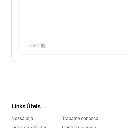
1357820
Links Úteis
Nossa loja
Trabalhe conosco
Tire suas dúvidas
Central de Ajuda