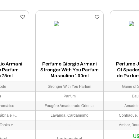
io Armani
Perfume Giorgio Armani
Perfume 
e Parfum
Stronger With You Parfum
Of Spade
o 75ml
Masculino 100ml
de Parfu
Code
Stronger With You Parfum
Game of 
m
Parfum
Eau
romático
Fougère Amadeirado Oriental
Amadeir
Bergamota da Calábria e Folhas de Bergamota
Lavanda, Cardamomo
Absoluto de Fava Tonka e Madeira de Cedro
—
U
ível
Indisponível