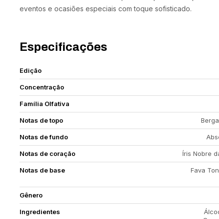
eventos e ocasiões especiais com toque sofisticado.
Especificações
Edição
Concentração
Família Olfativa
Notas de topo
Berga
Notas de fundo
Abs
Notas de coração
Íris Nobre da
Notas de base
Fava Ton
Gênero
Ingredientes
Álco