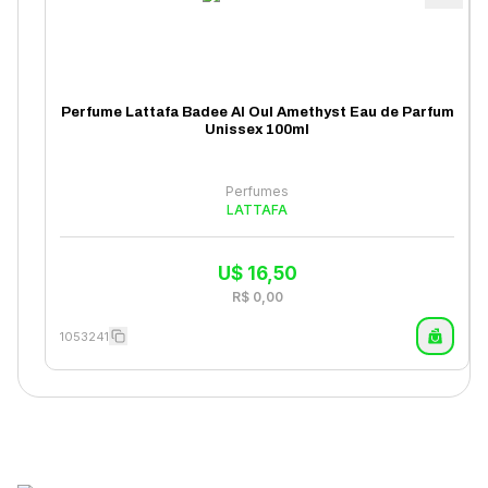
Perfume Lattafa Badee Al Oul Amethyst Eau de Parfum
Unissex 100ml
Perfumes
LATTAFA
U$
16,50
R$
0,00
1053241