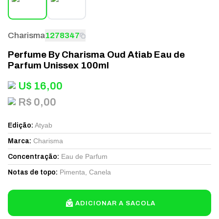
Charisma
1278347
Perfume By Charisma Oud Atiab Eau de
Parfum Unissex 100ml
U$
16,00
R$ 0,00
Atyab
Edição
:
Charisma
Marca
:
Eau de Parfum
Concentração
:
Pimenta, Canela
Notas de topo
:
ADICIONAR A SACOLA