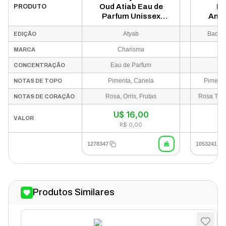
Oud Atiab Eau de
Ba
PRODUTO
Parfum Unissex
Amet
100ml
Parfum
Atyab
Bade'e
EDIÇÃO
Charisma
MARCA
Eau de Parfum
Ea
CONCENTRAÇÃO
Pimenta, Canela
Pimenta
NOTAS DE TOPO
Rosa, Orris, Frutas
NOTAS DE CORAÇÃO
U$
16,00
VALOR
R$ 0,00
1278347
1053241
Produtos Similares