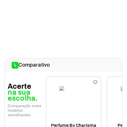
Comparativo
Acerte
na sua
escolha.
Comparação entre
modelos
semelhantes
Perfume By Charisma
Perf