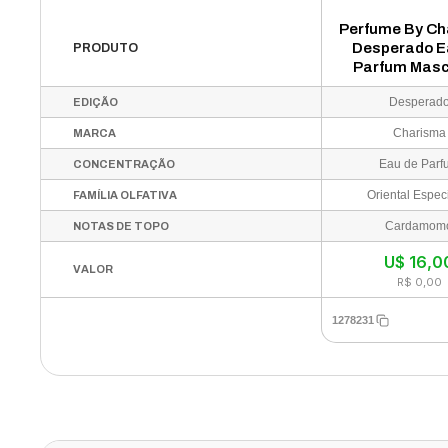
Perfume By C
Desperado E
PRODUTO
Parfum Masc
100ml
Desperad
EDIÇÃO
Charisma
MARCA
Eau de Parf
CONCENTRAÇÃO
Oriental Espe
FAMÍLIA OLFATIVA
Cardamom
NOTAS DE TOPO
U$
16,0
VALOR
R$ 0,00
1278231