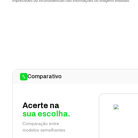
imprecisões ou inconsistências nas informações ou imagens exibidas.
Comparativo
Acerte na
sua escolha.
Comparação entre
modelos semelhantes