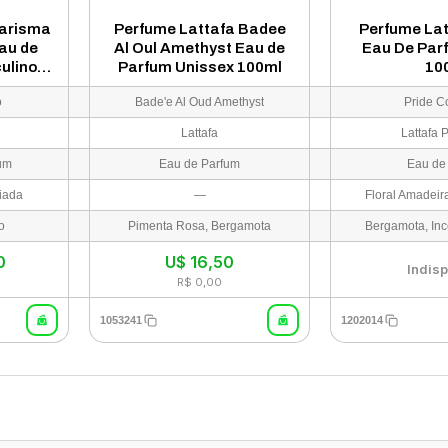
harisma
Perfume Lattafa Badee
Perfume Lat
au de
Al Oul Amethyst Eau de
Eau De Par
ulino
Parfum Unissex 100ml
10
o
Bade'e Al Oud Amethyst
Pride Co
Lattafa
Lattafa 
um
Eau de Parfum
Eau de
ciada
—
o
Pimenta Rosa, Bergamota
0
U$
16,50
Indisp
R$ 0,00
1053241
1202014