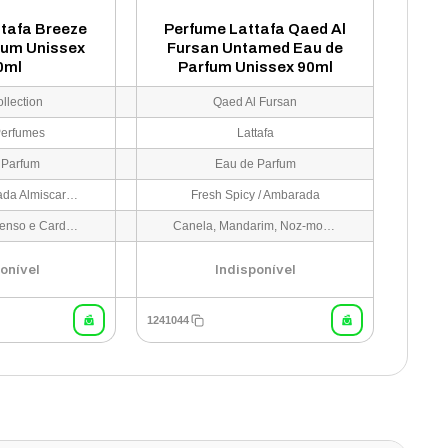
tafa Breeze
Perfume Lattafa Qaed Al
fum Unissex
Fursan Untamed Eau de
0ml
Parfum Unissex 90ml
llection
Qaed Al Fursan
Perfumes
Lattafa
 Parfum
Eau de Parfum
Floral Amadeirada Almiscarada
Fresh Spicy / Ambarada
Bergamota, Incenso e Cardamomo
Canela, Mandarim, Noz-moscada e Cardamomo
onível
Indisponível
1241044