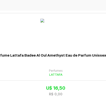
fume Lattafa Badee Al Oul Amethyst Eau de Parfum Unisse
Perfumes
LATTAFA
U$
16,50
R$
0,00