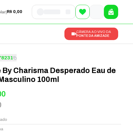
lar
|
R$ 0,00
CÂMERA AO VIVO DA
PONTE DA AMIZADE
78231
 By Charisma Desperado Eau de
Masculino 100ml
00
0
rado
ma