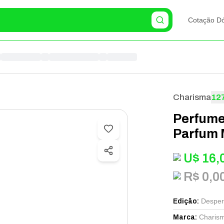
Cotação Dó
Charisma
12
Perfume
Parfum 
U$
16,
R$ 0,0
Despe
Edição
:
Charis
Marca
: