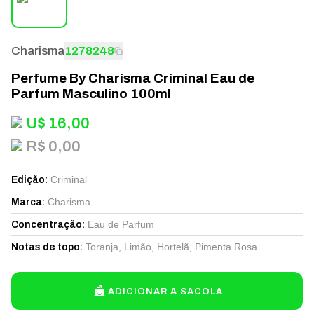
Charisma
1278248
Perfume By Charisma Criminal Eau de
Parfum Masculino 100ml
U$
16,00
R$ 0,00
Criminal
Edição
:
Charisma
Marca
:
Eau de Parfum
Concentração
:
Toranja, Limão, Hortelã, Pimenta Rosa
Notas de topo
:
ADICIONAR A SACOLA