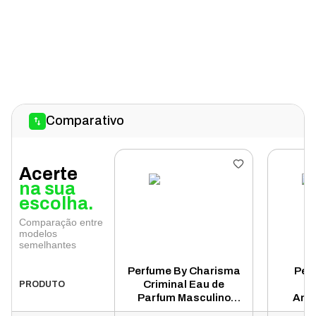
Comparativo
Acerte
na sua
escolha.
Comparação entre
modelos
semelhantes
Perfume By Charisma
Per
Criminal Eau de
Ba
PRODUTO
Parfum Masculino
Ame
100ml
Parfum