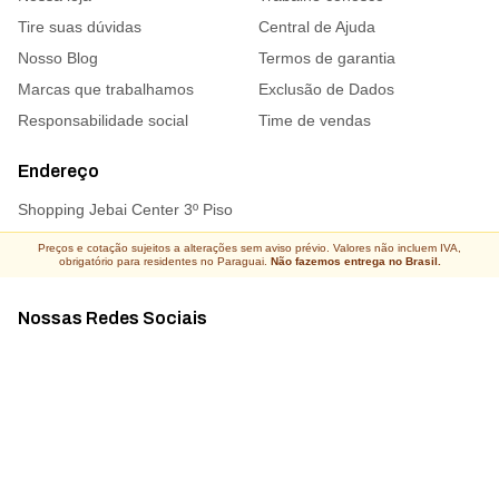
Tire suas dúvidas
Central de Ajuda
Nosso Blog
Termos de garantia
Marcas que trabalhamos
Exclusão de Dados
Responsabilidade social
Time de vendas
Endereço
Shopping Jebai Center 3º Piso
Preços e cotação sujeitos a alterações sem aviso prévio. Valores não incluem IVA,
obrigatório para residentes no Paraguai.
Não fazemos entrega no Brasil.
Nossas Redes Sociais
Acompanhe todas as novidades
Atacado Connect ® Todos os direitos reservados 2026