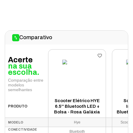
Comparativo
Acerte
na sua
escolha.
Comparação entre
modelos
semelhantes
Scooter Elétrico HYE
Scoo
6.5'' Bluetooth LED +
Int
PRODUTO
Bolsa - Rosa Galáxia
Bluetoo
Hye
Scooter
MODELO
CONECTIVIDADE
Bluetooth