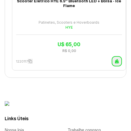
Scooter Elétrico HYE 6.5'' Bluetooth LED + Bolsa - Ice
Flame
Patinetes, Scooters e Hoverboards
HYE
U$
65,00
R$
0,00
1220117
Links Úteis
Nossa loja
Trabalhe conosco