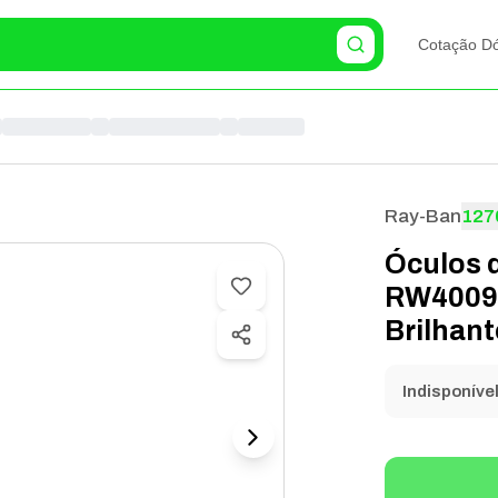
Cotação Dó
Ray-Ban
127
Óculos 
RW4009 
Brilhant
Indisponíve