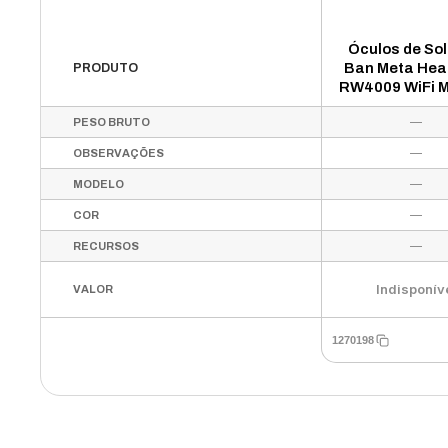
Óculos de Sol
Ban Meta Hea
PRODUTO
RW4009 WiFi M
32GB - Pre
—
PESO BRUTO
Brilhante Lent
—
OBSERVAÇÕES
—
MODELO
—
COR
—
RECURSOS
Indisponív
VALOR
1270198