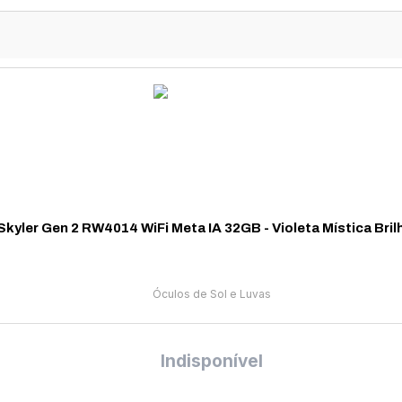
kyler Gen 2 RW4014 WiFi Meta IA 32GB - Violeta Mística Bri
Óculos de Sol e Luvas
Indisponível