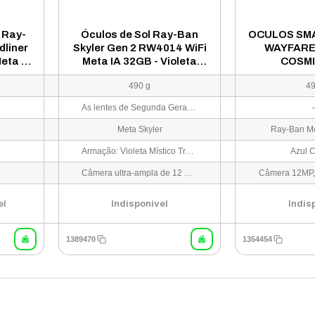
 Ray-
Óculos de Sol Ray-Ban
OCULOS SM
dliner
Skyler Gen 2 RW4014 WiFi
WAYFARE
eta IA
Meta IA 32GB - Violeta
COSMI
to
Mística Brilhante
CLE/SAP/TR
490 g
49
e Verde
Transitions Ametista
As lentes de Segunda Geração (G2) adaptam-se automaticamente, ficando transparentes em interiores e roxo amatista sob luz solar. Requer conexão Bluetooth, app Meta View e conta ativa Meta para uso dos recursos smart.
Meta Skyler
Ray-Ban Me
Armação: Violeta Místico Translúcido Brilhante
Azul 
Câmera ultra-ampla de 12 MP para fotos e vídeos de alta qualidade; transmissão ao vivo para Instagram e Facebook; sistema de áudio de ouvido aberto (Open-Ear) com 5 microfones integrados; comandos de voz com Meta AI e touchpad de controle na haste.
el
Indisponível
Indis
1389470
1354454