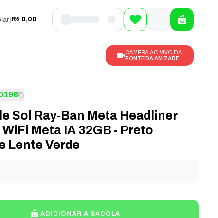
lar
|
R$ 0,00
CÂMERA AO VIVO DA
PONTE DA AMIZADE
0198
de Sol Ray-Ban Meta Headliner
WiFi Meta IA 32GB - Preto
e Lente Verde
l
ADICIONAR A SACOLA