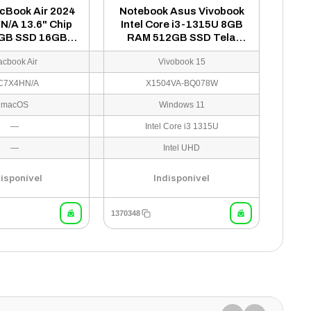
cBook Air 2024
Notebook Asus Vivobook
/A 13.6" Chip
Intel Core i3-1315U 8GB
GB SSD 16GB
RAM 512GB SSD Tela
 Meia Noite
15.6" Full HD Windows 11
cbook Air
Vivobook 15
Espanhol Azul - X1504VA-
BQ078W
C7X4HN/A
X1504VA-BQ078W
macOS
Windows 11
—
Intel Core i3 1315U
—
Intel UHD
disponível
Indisponível
1370348