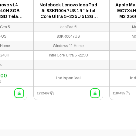
novo v14
Notebook Lenovo IdeaPad
Apple Ma
-240H 8GB
5i 83KR0047US 14" Intel
MC7X4HN
SD Tela
Core Ultra 5-225U 512GB
M2 256
dows 11
SSD 8GB RAM - Cinza
RAM -
 Gen 5
IdeaPad 5i
Ma
eto -
6FUS
FUS
83KR0047US
M
 Home
Windows 11 Home
7 240H
Intel Core Ultra 5 -225U
do
—
,00
Indisponível
In
0
1292497
1184495