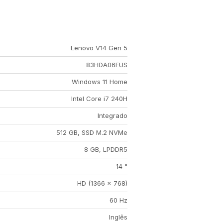
Lenovo V14 Gen 5
83HDA06FUS
Windows 11 Home
Intel Core i7 240H
Integrado
512 GB, SSD M.2 NVMe
8 GB, LPDDR5
14 "
HD (1366 x 768)
60 Hz
Inglês