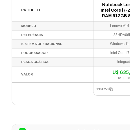
Notebook Le
Intel Core i7
PRODUTO
RAM 512GB S
14" HD Win
Lenovo V14
MODELO
Inglês Pr
83HDA0
83HDA06
REFERÊNCIA
Windows 11
SISTEMA OPERACIONAL
Intel Core i
PROCESSADOR
Integra
PLACA GRÁFICA
U$
635
VALOR
R$ 0,0
1361759