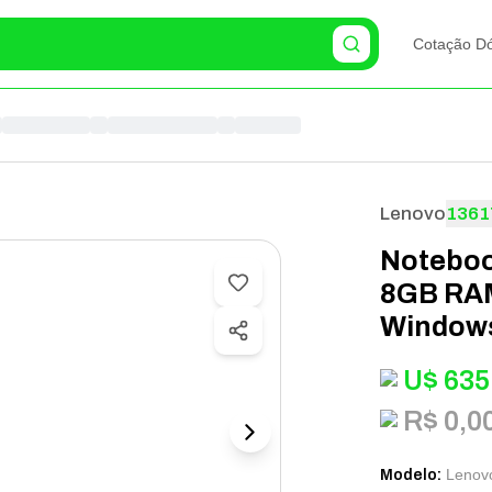
Cotação Dó
Lenovo
1361
Noteboo
8GB RAM
Windows
U$
635
R$ 0,0
Lenov
Modelo
: