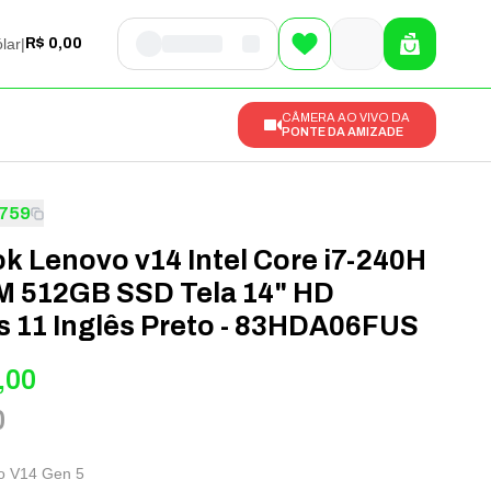
lar
|
R$ 0,00
CÂMERA AO VIVO DA
PONTE DA AMIZADE
759
k Lenovo v14 Intel Core i7-240H
 512GB SSD Tela 14" HD
 11 Inglês Preto - 83HDA06FUS
,00
0
o V14 Gen 5