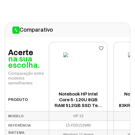
Comparativo
Acerte
na sua
escolha.
Comparação entre
modelos
semelhantes
Notebook HP Intel
Note
Core 5-120U 8GB
I
PRODUTO
RAM 512GB SSD Tela
83KR00
15.6" Windows 11
Core 
HP 15
MODELO
Prata - 15-FD0153WM
512GB
15-FD0153WM
8
REFERÊNCIA
SISTEMA
Windows 11 Home
Win