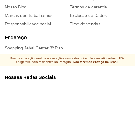
Nosso Blog
Termos de garantia
Marcas que trabalhamos
Exclusão de Dados
Responsabilidade social
Time de vendas
Endereço
Shopping Jebai Center 3º Piso
Preços e cotação sujeitos a alterações sem aviso prévio. Valores não incluem IVA,
obrigatório para residentes no Paraguai.
Não fazemos entrega no Brasil.
Nossas Redes Sociais
Acompanhe todas as novidades
Atacado Connect ® Todos os direitos reservados 2026