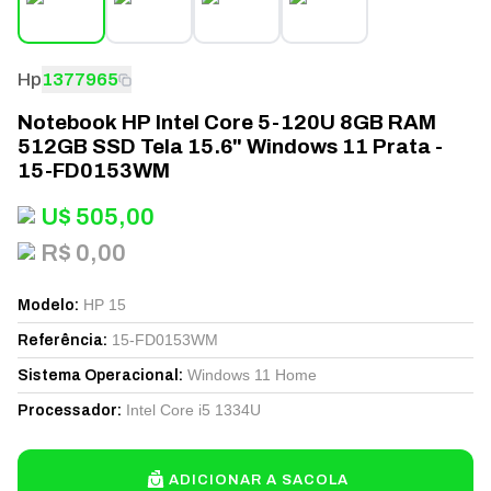
Hp
1377965
Notebook HP Intel Core 5-120U 8GB RAM
512GB SSD Tela 15.6" Windows 11 Prata -
15-FD0153WM
U$
505,00
R$ 0,00
HP 15
Modelo
:
15-FD0153WM
Referência
:
Windows 11 Home
Sistema Operacional
:
Intel Core i5 1334U
Processador
:
ADICIONAR A SACOLA