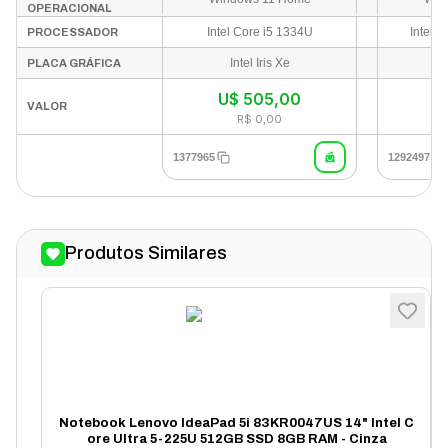
OPERACIONAL
Intel Core i5 1334U
Intel C
PROCESSADOR
Intel Iris Xe
PLACA GRÁFICA
U$
505,00
In
VALOR
R$ 0,00
1377965
1292497
Produtos Similares
Notebook Lenovo IdeaPad 5i 83KR0047US 14" Intel C
ore Ultra 5-225U 512GB SSD 8GB RAM - Cinza