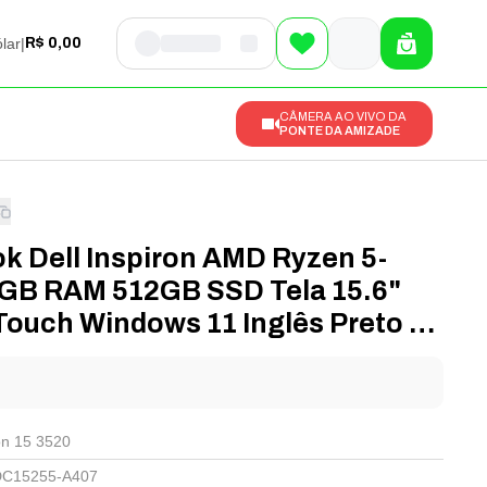
lar
|
R$ 0,00
CÂMERA AO VIVO DA
PONTE DA AMIZADE
k Dell Inspiron AMD Ryzen 5-
GB RAM 512GB SSD Tela 15.6"
Touch Windows 11 Inglês Preto -
55-A407
l
on 15 3520
C15255-A407