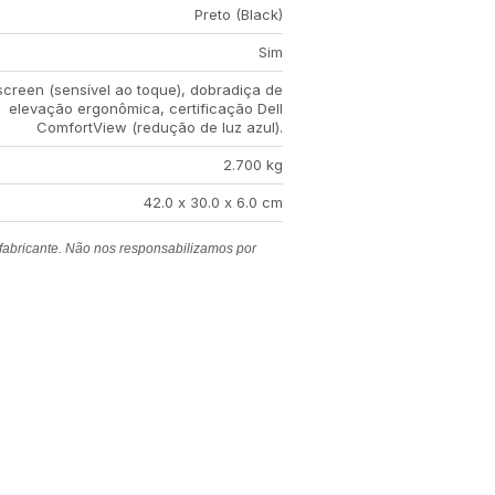
Preto (Black)
Sim
creen (sensível ao toque), dobradiça de
elevação ergonômica, certificação Dell
ComfortView (redução de luz azul).
2.700 kg
42.0 x 30.0 x 6.0 cm
 fabricante. Não nos responsabilizamos por