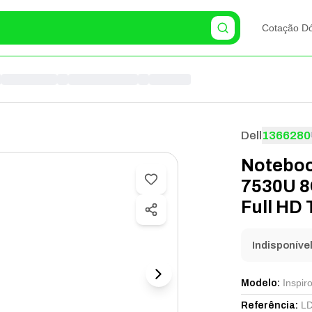
Cotação Dó
Dell
1366280
Noteboo
7530U 8
Full HD 
LDC152
Indisponíve
Inspir
Modelo
:
LD
Referência
: