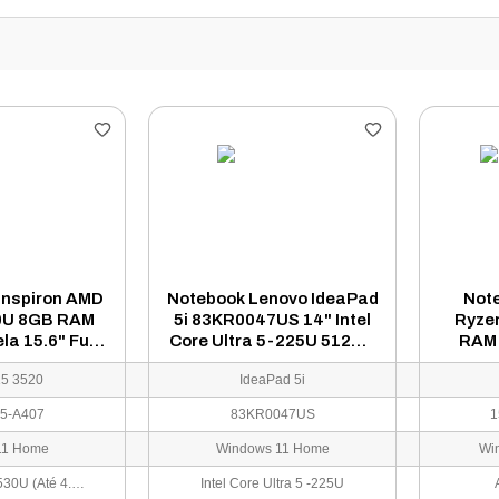
 Inspiron AMD
Notebook Lenovo IdeaPad
Not
0U 8GB RAM
5i 83KR0047US 14" Intel
Ryze
a 15.6" Full
Core Ultra 5-225U 512GB
RAM 
ows 11 Inglês
SSD 8GB RAM - Cinza
15.6"
15 3520
IdeaPad 5i
15255-A407
Wind
Prata
5-A407
83KR0047US
1
11 Home
Windows 11 Home
Wi
AMD Ryzen 5 7530U (Até 4.50 GHz, 6 Cores / 12 Threads)
Intel Core Ultra 5 -225U