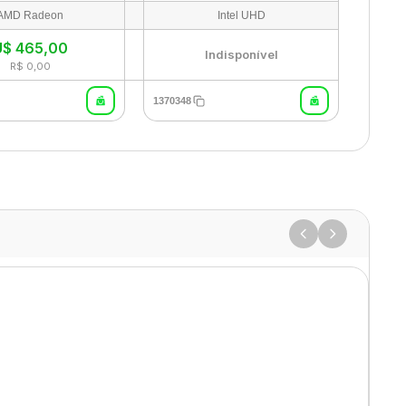
AMD Radeon
Intel UHD
U$
465,00
Indisponível
R$ 0,00
1370348