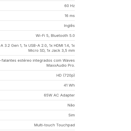
60 Hz
16 ms
Inglês
Wi-Fi 5, Bluetooth 5.0
A 3.2 Gen 1, 1x USB-A 2.0, 1x HDMI 1.4, 1x
Micro SD, 1x Jack 3,5 mm
o-falantes estéreo integrados com Waves
MaxxAudio Pro.
HD (720p)
41 Wh
65W AC Adapter
Não
Sim
Multi-touch Touchpad