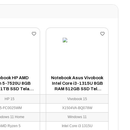
ebook HP AMD
Notebook Asus Vivobook
n 5-7520U 8GB
Intel Core i3-1315U 8GB
1TB SSD Tela
RAM 512GB SSD Tela
 Full HD Touch
15.6" Full HD Windows 11
HP 15
Vivobook 15
ows 11 Inglês
Espanhol Azul -
 - 15-FC0025WM
X1504VA-BQ078W
5-FC0025WM
X1504VA-BQ078W
ndows 11 Home
Windows 11
AMD Ryzen 5
Intel Core i3 1315U