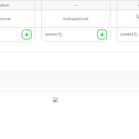
adeon
—
onível
Indisponível
1292497
1350814