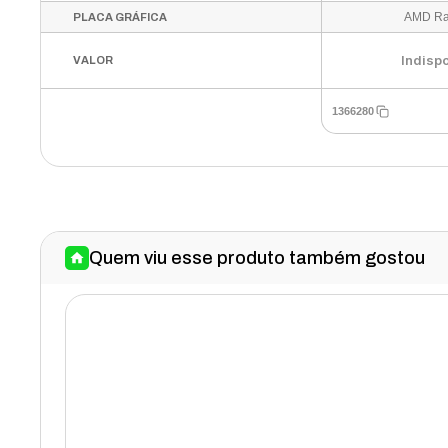
AMD R
PLACA GRÁFICA
Indisp
VALOR
1366280
Quem viu esse produto também gostou