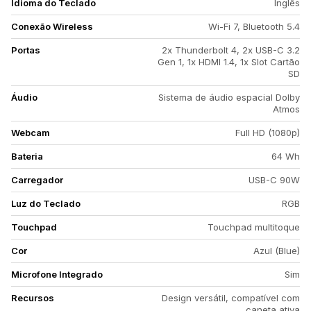
Idioma do Teclado
Inglês
Conexão Wireless
Wi-Fi 7, Bluetooth 5.4
Portas
2x Thunderbolt 4, 2x USB-C 3.2
Gen 1, 1x HDMI 1.4, 1x Slot Cartão
SD
Áudio
Sistema de áudio espacial Dolby
Atmos
Webcam
Full HD (1080p)
Bateria
64 Wh
Carregador
USB-C 90W
Luz do Teclado
RGB
Touchpad
Touchpad multitoque
Cor
Azul (Blue)
Microfone Integrado
Sim
Recursos
Design versátil, compatível com
caneta ativa