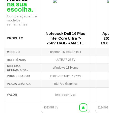
na sua
escolha.
Comparação entre
modelos
semelhantes
Notebook Dell 16 Plus
Apple
Intel Core Ultra 7-
2024
PRODUTO
256V 16GB RAM 1TB
13.6" 
SSD Tela 16" Full HD+
SSD 16
Inspiron 16 7640 2-in-1
M
MODELO
Touch Windows 11
Inglês Azul -
ULTRA7-256V
M
REFERÊNCIA
LDB06250-7144
SISTEMA
Windows 11 Home
OPERACIONAL
Intel Core Ultra 7 256V
PROCESSADOR
Intel Arc Graphics
PLACA GRÁFICA
Indisponível
In
VALOR
1353457
1184495