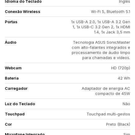
Idioma do Teclado
Inglês
Conexão Wireless
Wi-Fi 5, Bluetooth 5.1
Portas
1x USB-A 2.0, 1x USB-A 3.2 Gen
1, 1x USB-C 3.2 Gen 2, 1x HDMI
1.4, 1x Jack 3,5 mm
Áudio
Tecnologia ASUS SonicMaster
com alto-falantes integrados e
processamento de áudio limpo
para chamadas e vídeos.
Webcam
HD (720p)
Bateria
42 Wh
Carregador
Adaptador de energia AC
compacto de 45W
Luz do Teclado
Não
Touchpad
Touchpad multi-gestos
Cor
Preto (Black)
Microfone Integrado
Sim