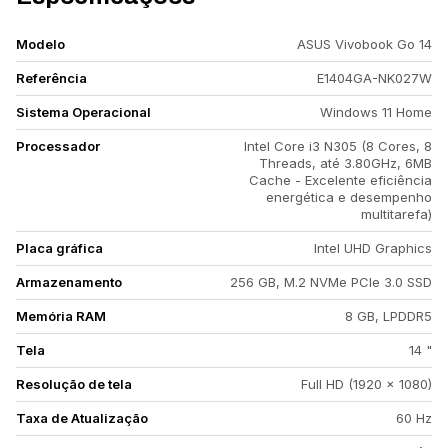
Modelo
ASUS Vivobook Go 14
Referência
E1404GA-NK027W
Sistema Operacional
Windows 11 Home
Processador
Intel Core i3 N305 (8 Cores, 8
Threads, até 3.80GHz, 6MB
Cache - Excelente eficiência
energética e desempenho
multitarefa)
Placa gráfica
Intel UHD Graphics
Armazenamento
256 GB, M.2 NVMe PCIe 3.0 SSD
Memória RAM
8 GB, LPDDR5
Tela
14 "
Resolução de tela
Full HD (1920 x 1080)
Taxa de Atualização
60 Hz