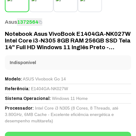
Asus
1372564
Notebook Asus VivoBook E1404GA-NK027W
Intel Core i3-N305 8GB RAM 256GB SSD Tela
14" Full HD Windows 11 Inglês Preto -
E1404GA-NK027W
Indisponível
ASUS Vivobook Go 14
Modelo
:
E1404GA-NK027W
Referência
:
Windows 11 Home
Sistema Operacional
:
Intel Core i3 N305 (8 Cores, 8 Threads, até
Processador
:
3.80GHz, 6MB Cache - Excelente eficiência energética e
desempenho multitarefa)