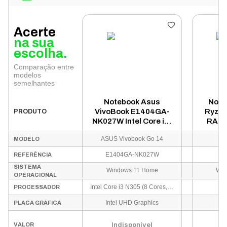
Acerte
na sua
escolha.
Comparação entre
modelos
semelhantes
Notebook Asus
Note
VivoBook E1404GA-
Ryzen
PRODUTO
NK027W Intel Core i3-
RAM 
N305 8GB RAM 256GB
15.6"
ASUS Vivobook Go 14
MODELO
SSD Tela 14" Full HD
Wind
Windows 11 Inglês
Prata 
E1404GA-NK027W
1
REFERÊNCIA
Preto - E1404GA-
SISTEMA
NK027W
Windows 11 Home
Win
OPERACIONAL
Intel Core i3 N305 (8 Cores, 8 Threads, até 3.80GHz, 6MB Cache - Excelente eficiência energética e desempenho multitarefa)
A
PROCESSADOR
Intel UHD Graphics
A
PLACA GRÁFICA
U
Indisponível
VALOR