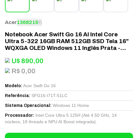
Acer
1368215
Notebook Acer Swift Go 16 AI Intel Core
Ultra 5-322 16GB RAM 512GB SSD Tela 16"
WQXGA OLED Windows 11 Inglês Prata -
SFG16-I71T-51LC
U$
890,00
R$ 0,00
Acer Swift Go 16
Modelo
:
SFG16-I71T-51LC
Referência
:
Windows 11 Home
Sistema Operacional
:
Intel Core Ultra 5 125H (Até 4.50 GHz, 14
Processador
:
núcleos, 18 threads e NPU AI Boost integrada).