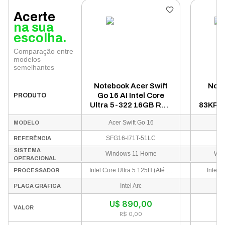
Acerte
na sua
escolha.
Comparação entre
modelos
semelhantes
Notebook Acer Swift
Note
Go 16 AI Intel Core
I
PRODUTO
Ultra 5-322 16GB RAM
83KR00
512GB SSD Tela 16"
Core
Acer Swift Go 16
MODELO
WQXGA OLED
512GB
Windows 11 Inglês
SFG16-I71T-51LC
8
REFERÊNCIA
Prata - SFG16-I71T-
SISTEMA
51LC
Windows 11 Home
Win
OPERACIONAL
Intel Core Ultra 5 125H (Até 4.50 GHz, 14 núcleos, 18 threads e NPU AI Boost integrada).
Intel 
PROCESSADOR
Intel Arc
PLACA GRÁFICA
U$
890,00
I
VALOR
R$ 0,00