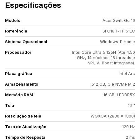
Especificações
Modelo
Acer Swift Go 16
Referência
SFG16-I71T-51LC
Sistema Operacional
Windows 11 Home
Processador
Intel Core Ultra 5 125H (Até 4.50
GHz, 14 núcleos, 18 threads e
NPU AI Boost integrada).
Placa gráfica
Intel Arc
Armazenamento
512 GB, CIe NVMe M.2
Memória RAM
16 GB, LPDDR5X
Tela
16 "
Resolução de tela
WQXGA (2880 x 1800)
Taxa de Atualização
120 Hz
Tempo de Resposta
2 ms