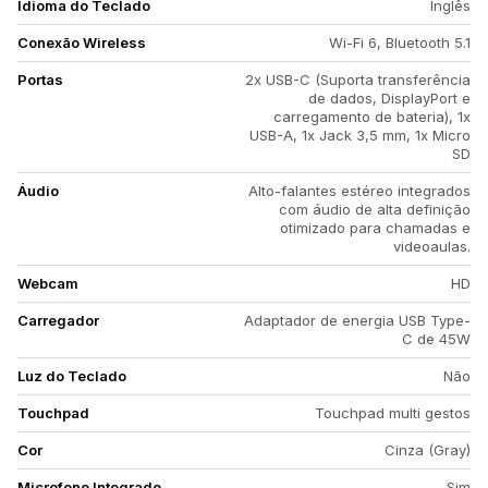
Idioma do Teclado
Inglês
Conexão Wireless
Wi-Fi 6, Bluetooth 5.1
Portas
2x USB-C (Suporta transferência
de dados, DisplayPort e
carregamento de bateria), 1x
USB-A, 1x Jack 3,5 mm, 1x Micro
SD
Áudio
Alto-falantes estéreo integrados
com áudio de alta definição
otimizado para chamadas e
videoaulas.
Webcam
HD
Carregador
Adaptador de energia USB Type-
C de 45W
Luz do Teclado
Não
Touchpad
Touchpad multi gestos
Cor
Cinza (Gray)
Microfone Integrado
Sim