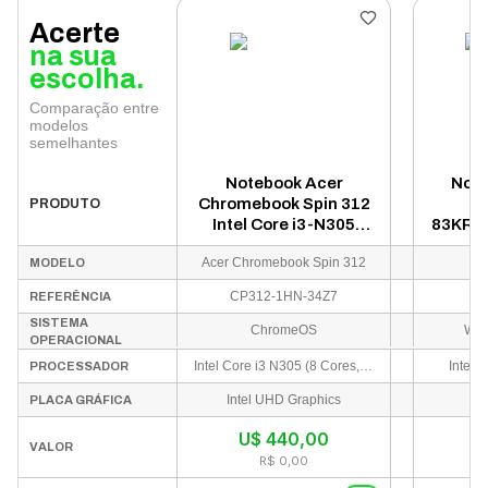
Acerte
na sua
escolha.
Comparação entre
modelos
semelhantes
Notebook Acer
Note
Chromebook Spin 312
I
PRODUTO
Intel Core i3-N305
83KR00
8GB RAM 128GB
Core
Acer Chromebook Spin 312
MODELO
eMMC Tela 12.6"
512GB
Touch ChromeOS
CP312-1HN-34Z7
8
REFERÊNCIA
Inglês Prata - CP312-
SISTEMA
1HN-34Z7
ChromeOS
Win
OPERACIONAL
Intel Core i3 N305 (8 Cores, 8 Threads, até 3.80GHz, 6MB Intel Smart Cache - Arquitetura de alta eficiência energética)
Intel 
PROCESSADOR
Intel UHD Graphics
PLACA GRÁFICA
U$
440,00
I
VALOR
R$ 0,00