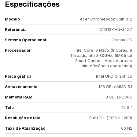
Especificações
Modelo
Acer Chromebook Spin 312
Referência
CP312-1HN-34Z7
Sistema Operacional
ChromeOS
Processador
Intel Core i3 N305 (8 Cores, 8
Threads, até 3.80GHz, 6MB Intel
Smart Cache - Arquitetura de
alta eficiência energética)
Placa gráfica
Intel UHD Graphics
Armazenamento
128 GB, eMMC 5.1
Memória RAM
8 GB, LPDDR5
Tela
12.6 "
Resolução de tela
Full HD+ (1920 x 1200)
Taxa de Atualização
60 Hz