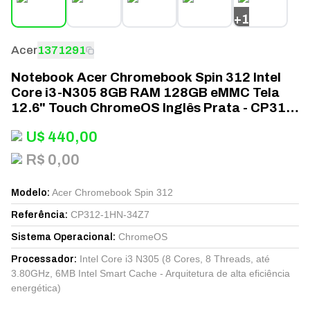
+
1
Acer
1371291
Notebook Acer Chromebook Spin 312 Intel
Core i3-N305 8GB RAM 128GB eMMC Tela
12.6" Touch ChromeOS Inglês Prata - CP312-
1HN-34Z7
U$
440,00
R$ 0,00
Acer Chromebook Spin 312
Modelo
:
CP312-1HN-34Z7
Referência
:
ChromeOS
Sistema Operacional
:
Intel Core i3 N305 (8 Cores, 8 Threads, até
Processador
:
3.80GHz, 6MB Intel Smart Cache - Arquitetura de alta eficiência
energética)