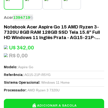
Acer
1394719
Notebook Acer Aspire Go 15 AMD Ryzen 3-
7320U 8GB RAM 128GB SSD Tela 15.6" Full
HD Windows 11 Inglês Prata - AG15-21P-
R5YG
U$
342,00
R$ 0,00
Aspire Go
Modelo
:
AG15-21P-R5YG
Referência
:
Windows 11 Home
Sistema Operacional
:
AMD Ryzen 3 7320U
Processador
:
ADICIONAR A SACOLA