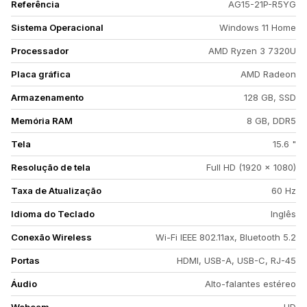
Referência
AG15-21P-R5YG
Sistema Operacional
Windows 11 Home
Processador
AMD Ryzen 3 7320U
Placa gráfica
AMD Radeon
Armazenamento
128 GB, SSD
Memória RAM
8 GB, DDR5
Tela
15.6 "
Resolução de tela
Full HD (1920 x 1080)
Taxa de Atualização
60 Hz
Idioma do Teclado
Inglês
Conexão Wireless
Wi-Fi IEEE 802.11ax, Bluetooth 5.2
Portas
HDMI, USB-A, USB-C, RJ-45
Áudio
Alto-falantes estéreo