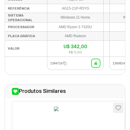
Full HD Windows 11
Windo
Inglês Prata - AG15-
Prata 
AG15-21P-R5YG
1
REFERÊNCIA
21P-R5YG
SISTEMA
Windows 11 Home
Win
OPERACIONAL
AMD Ryzen 3 7320U
A
PROCESSADOR
AMD Radeon
A
PLACA GRÁFICA
U$
342,00
U
VALOR
R$ 0,00
1394719
1350814
Produtos Similares