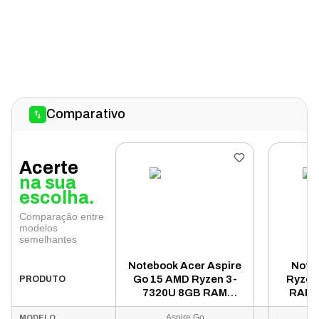
Comparativo
Acerte
na sua
escolha.
Comparação entre
modelos
semelhantes
Notebook Acer Aspire
Note
Go 15 AMD Ryzen 3-
Ryzen
PRODUTO
7320U 8GB RAM
RAM 
128GB SSD Tela 15.6"
15.6"
Aspire Go
MODELO