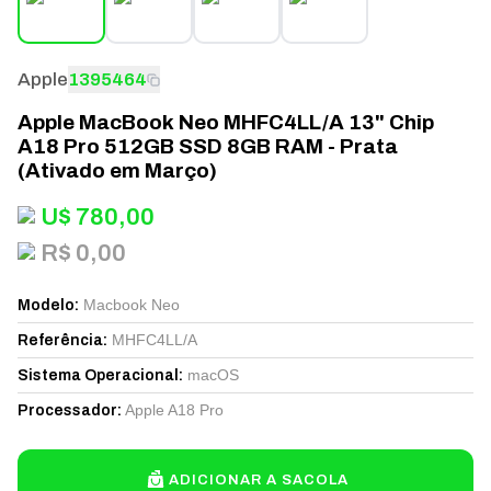
Apple
1395464
Apple MacBook Neo MHFC4LL/A 13" Chip
A18 Pro 512GB SSD 8GB RAM - Prata
(Ativado em Março)
U$
780,00
R$ 0,00
Macbook Neo
Modelo
:
MHFC4LL/A
Referência
:
macOS
Sistema Operacional
:
Apple A18 Pro
Processador
:
ADICIONAR A SACOLA