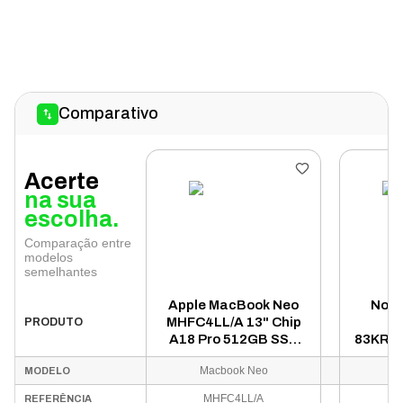
Comparativo
Acerte
na sua
escolha.
Comparação entre
modelos
semelhantes
Apple MacBook Neo
Note
MHFC4LL/A 13" Chip
I
PRODUTO
A18 Pro 512GB SSD
83KR00
8GB RAM - Prata
Core 
Macbook Neo
MODELO
(Ativado em Março)
512GB
MHFC4LL/A
8
REFERÊNCIA