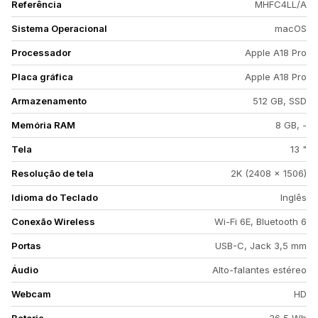
Referência
MHFC4LL/A
Sistema Operacional
macOS
Processador
Apple A18 Pro
Placa gráfica
Apple A18 Pro
Armazenamento
512 GB, SSD
Memória RAM
8 GB, -
Tela
13 "
Resolução de tela
2K (2408 x 1506)
Idioma do Teclado
Inglês
Conexão Wireless
Wi-Fi 6E, Bluetooth 6
Portas
USB-C, Jack 3,5 mm
Áudio
Alto-falantes estéreo
Webcam
HD