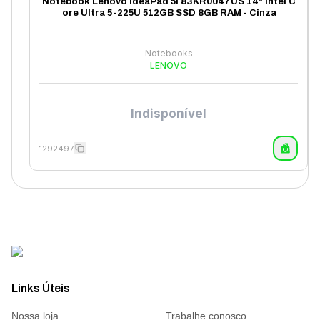
Notebook Lenovo IdeaPad 5i 83KR0047US 14" Intel C
ore Ultra 5-225U 512GB SSD 8GB RAM - Cinza
Notebooks
LENOVO
Indisponível
1292497
Links Úteis
Nossa loja
Trabalhe conosco