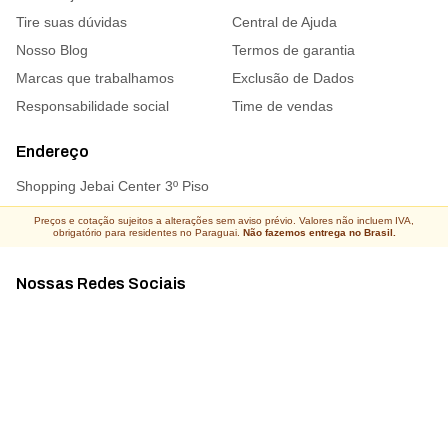
Tire suas dúvidas
Central de Ajuda
Nosso Blog
Termos de garantia
Marcas que trabalhamos
Exclusão de Dados
Responsabilidade social
Time de vendas
Endereço
Shopping Jebai Center 3º Piso
Preços e cotação sujeitos a alterações sem aviso prévio. Valores não incluem IVA,
obrigatório para residentes no Paraguai.
Não fazemos entrega no Brasil.
Nossas Redes Sociais
Acompanhe todas as novidades
Atacado Connect ® Todos os direitos reservados 2026