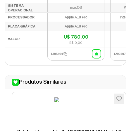
SISTEMA
macOS
Win
OPERACIONAL
Apple A18 Pro
Intel C
PROCESSADOR
Apple A18 Pro
PLACA GRÁFICA
U$
780,00
In
VALOR
R$ 0,00
1395464
1292497
Produtos Similares