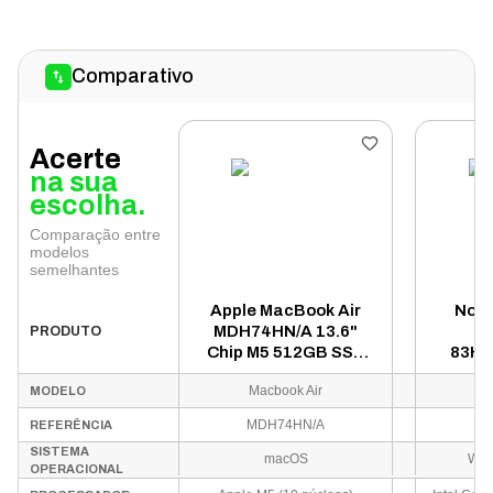
Comparativo
Acerte
na sua
escolha.
Comparação entre
modelos
semelhantes
Apple MacBook Air
Note
MDH74HN/A 13.6"
Y
PRODUTO
Chip M5 512GB SSD
83HM
16GB RAM - Prata
Core U
Macbook Air
MODELO
SSD
MDH74HN/A
8
REFERÊNCIA
SISTEMA
macOS
Win
OPERACIONAL