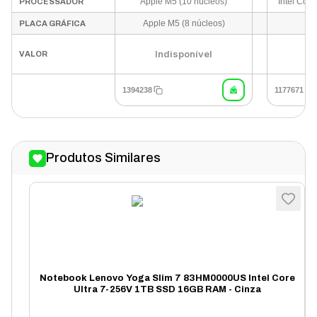
Apple M5 (10 núcleos)
PROCESSADOR
Apple M5 (8 núcleos)
I
PLACA GRÁFICA
Indisponível
I
VALOR
1394238
1177671
Produtos Similares
Notebook Lenovo Yoga Slim 7 83HM0000US Intel Core
Ultra 7-256V 1TB SSD 16GB RAM - Cinza