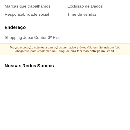
Marcas que trabalhamos
Exclusão de Dados
Responsabilidade social
Time de vendas
Endereço
Shopping Jebai Center 3º Piso
Preços e cotação sujeitos a alterações sem aviso prévio. Valores não incluem IVA,
obrigatório para residentes no Paraguai.
Não fazemos entrega no Brasil.
Nossas Redes Sociais
Acompanhe todas as novidades
Atacado Connect ® Todos os direitos reservados 2026