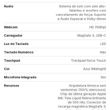
Áudio
Sistema de som com seis alto-
falantes e woofers com
cancelamento de força; Suporte
a Áudio Espacial e Dolby Atmos
Webcam
HD (1080p)
Carregador
MagSafe 3, USB-C
Luz do Teclado
LED
Teclado Numérico
Não
Touchpad
Trackpad Force Touch
Cor
Azul (Midnight)
Microfone Integrado
Sim
Recursos
Arquitetura térmica sem
ventoinhas (100% silencioso);
Chip de última geração Apple
M4; Tela Liquid Retina brilhante
de 500 nits; Conector de
recarga magnética MagSafe 3;