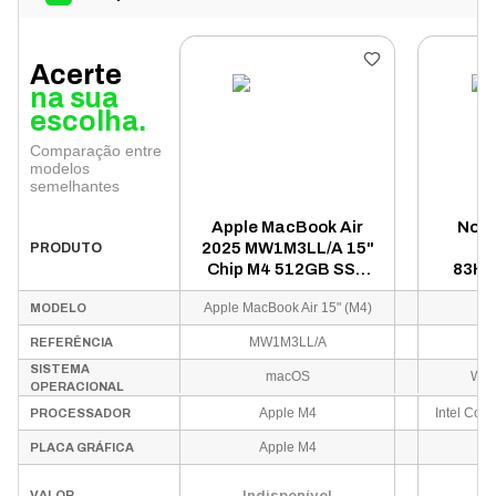
Acerte
na sua
escolha.
Comparação entre
modelos
semelhantes
Apple MacBook Air
Note
2025 MW1M3LL/A 15"
Y
PRODUTO
Chip M4 512GB SSD
83HM
16GB RAM - Meia
Core U
Apple MacBook Air 15" (M4)
MODELO
Noite
SSD
MW1M3LL/A
8
REFERÊNCIA
SISTEMA
macOS
Win
OPERACIONAL
Apple M4
PROCESSADOR
Apple M4
I
PLACA GRÁFICA
Indisponível
I
VALOR