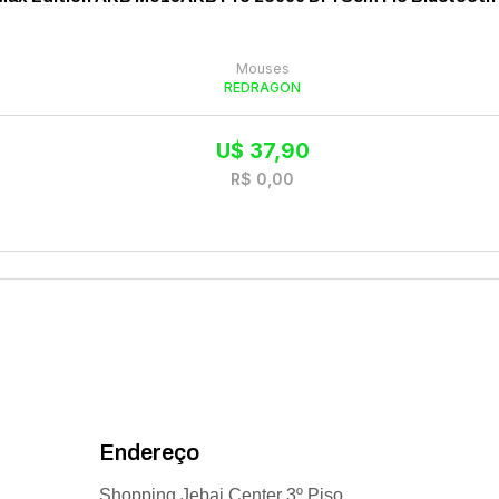
Mouses
REDRAGON
U$
37,90
R$
0,00
Endereço
Shopping Jebai Center 3º Piso