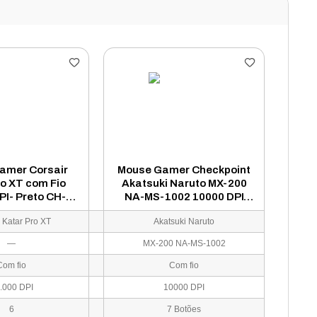
amer Corsair
Mouse Gamer Checkpoint
ro XT com Fio
Akatsuki Naruto MX-200
PI- Preto CH-
NA-MS-1002 10000 DPI
C111-NA
RGB - Preto
 Katar Pro XT
Akatsuki Naruto
—
MX-200 NA-MS-1002
Com fio
Com fio
.000 DPI
10000 DPI
6
7 Botões