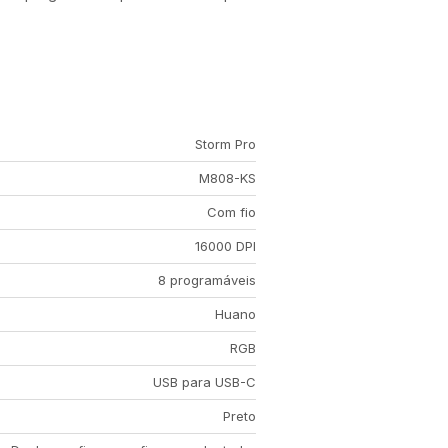
Storm Pro
M808-KS
Com fio
16000 DPI
8 programáveis
Huano
RGB
USB para USB-C
Preto