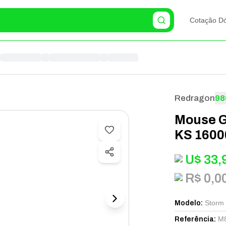
Cotação Dó
Redragon
98
Mouse G
KS 16000
U$
33,
R$ 0,0
Storm
Modelo
:
M
Referência
: