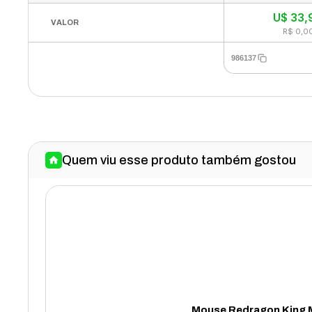
U$
33,
VALOR
R$ 0,0
986137
Quem viu esse produto também gostou
Mouse Redragon King M