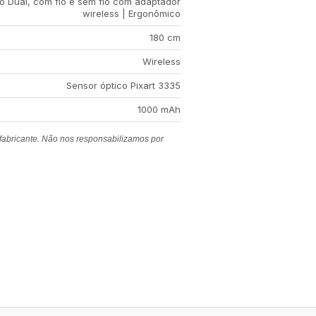
 Dual, com fio e sem fio com adaptador
wireless | Ergonômico
180 cm
Wireless
Sensor óptico Pixart 3335
1000 mAh
 fabricante. Não nos responsabilizamos por