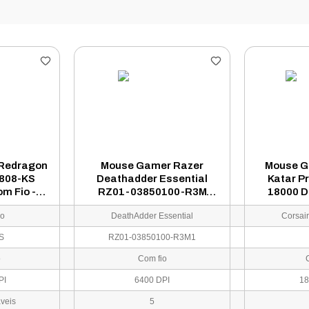
Redragon
Mouse Gamer Razer
Mouse G
M808-KS
Deathadder Essential
Katar P
m Fio -
RZ01-03850100-R3M
18000 D
o
16400DPI RGB USB - Preto
930
ro
DeathAdder Essential
Corsair
S
RZ01-03850100-R3M1
o
Com fio
PI
6400 DPI
18
veis
5