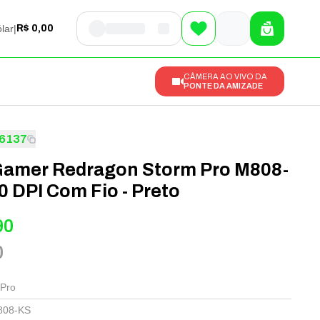
lar
|
R$ 0,00
CÂMERA AO VIVO DA
PONTE DA AMIZADE
6137
amer Redragon Storm Pro M808-
 DPI Com Fio - Preto
90
0
 Pro
808-KS