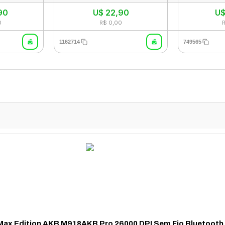
90
U$
22,90
U
0
R$ 0,00
1162714
749565
ax Edition AKB M918AKB Pro 26000 DPI Sem Fio Bluetooth W