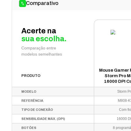
Comparativo
Acerte na
sua escolha.
Comparação entre
modelos semelhantes
Mouse Gamer 
Storm Pro 
PRODUTO
16000 DPI Co
Pret
Storm P
MODELO
M808-K
REFERÊNCIA
Com fi
TIPO DE CONEXÃO
16000 D
SENSIBILIDADE MÁX. (DPI)
8 programá
BOTÕES