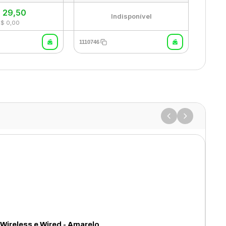
$
29,50
Indisponível
R$ 0,00
1110746
ireless e Wired - Amarelo