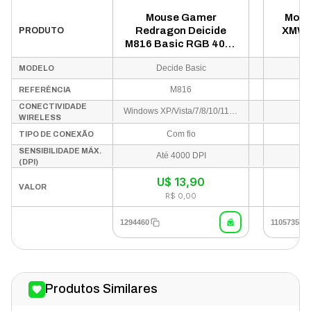
Mouse Gamer
Mous
Redragon Deicide
XMWX
PRODUTO
M816 Basic RGB 4000
Fi
DPI USB-C - Preto
Decide Basic
MODELO
M816
X
REFERÊNCIA
CONECTIVIDADE
Windows XP/Vista/7/8/10/11, Mac OS (limitado)
B
WIRELESS
Com fio
TIPO DE CONEXÃO
SENSIBILIDADE MÁX.
Até 4000 DPI
(DPI)
U$
13,90
I
VALOR
R$ 0,00
1294460
1105735
Produtos Similares