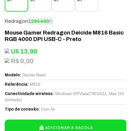
Redragon
1294460
Mouse Gamer Redragon Deicide M816 Basic
RGB 4000 DPI USB-C - Preto
U$
13,90
R$ 0,00
Decide Basic
Modelo
:
M816
Referência
:
Windows XP/Vista/7/8/10/11, Mac OS
Conectividade wireless
:
(limitado)
Com fio
Tipo de conexão
:
ADICIONAR A SACOLA