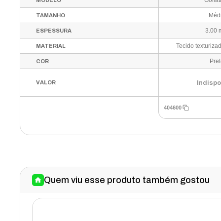
Golia
MODELO
Méd
TAMANHO
3.00
ESPESSURA
MATERIAL
Pre
COR
Indispo
VALOR
404600
Quem viu esse produto também gostou