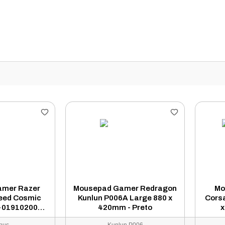
amer Razer
Mousepad Gamer Redragon
Mo
eed Cosmic
Kunlun P006A Large 880 x
Cors
-01910200-
420mm - Preto
x
U1