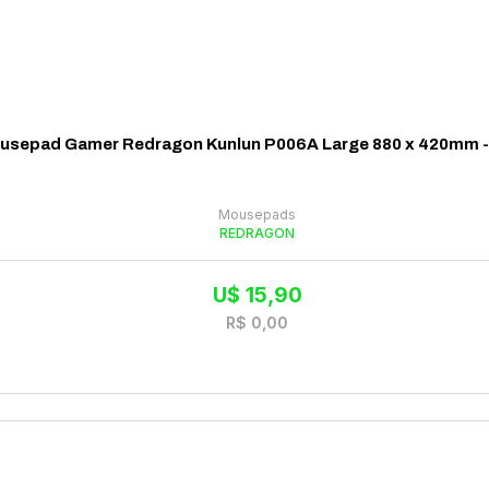
usepad Gamer Redragon Kunlun P006A Large 880 x 420mm -
Mousepads
REDRAGON
U$
15,90
R$
0,00