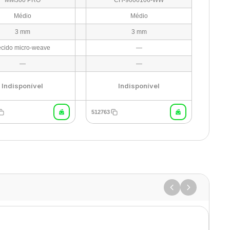
MM300 PRO
CH-9000106-WW
Médio
Médio
3 mm
3 mm
ecido micro-weave
—
—
—
Indisponível
Indisponível
512763