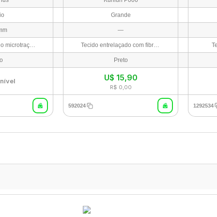
thus
Kunlun P006
io
Grande
 mm
—
Tecido texturizado microtraçado
Tecido entrelaçado com fibras de seda. Fundo de borracha antiderrapante
T
to
Preto
U$
15,90
nível
R$ 0,00
592024
1292534