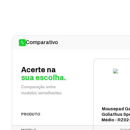
Comparativo
Acerte na
sua escolha.
Comparação entre
modelos semelhantes
Mousepad G
Goliathus Sp
PRODUTO
Médio - RZ02
R3