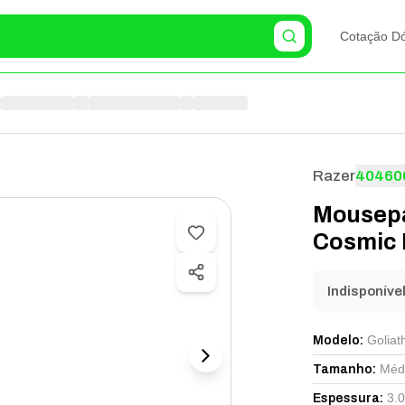
Cotação Dó
Razer
40460
Mousepa
Cosmic 
Indisponíve
Goliat
Modelo
:
Méd
Tamanho
:
3.
Espessura
: