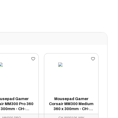
usepad Gamer
Mousepad Gamer
air MM300 Pro 360
Corsair MM300 Medium
 300mm - CH-
360 x 300mm - CH-
9413631-WW
9000106-WW