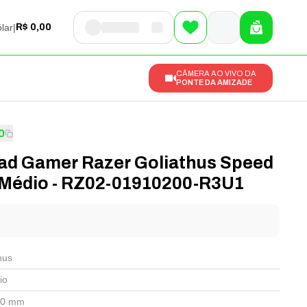
lar
|
R$ 0,00
CÂMERA AO VIVO DA
PONTE DA AMIZADE
0
d Gamer Razer Goliathus Speed
Médio - RZ02-01910200-R3U1
l
hus
io
00 mm