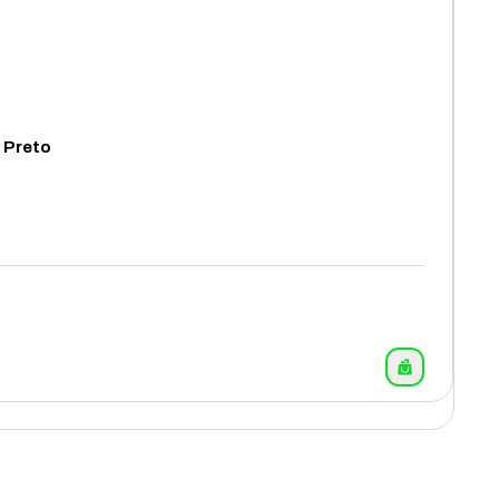
 Preto
12