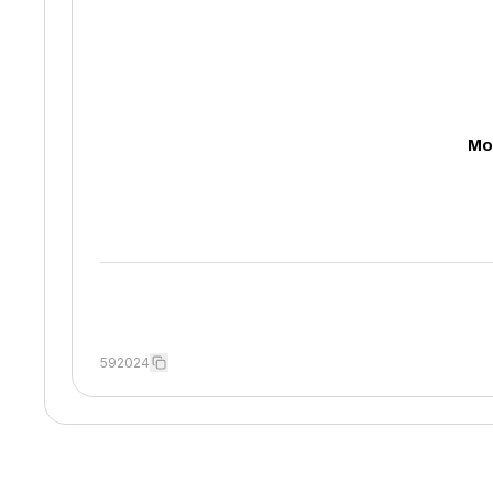
Mo
592024