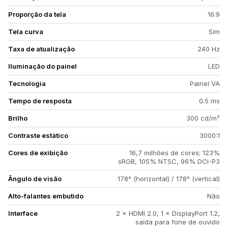
Proporção da tela
16:9
Tela curva
Sim
Taxa de atualização
240 Hz
Iluminação do painel
LED
Tecnologia
Painel VA
Tempo de resposta
0.5 ms
Brilho
300 cd/m²
Contraste estático
3000:1
Cores de exibição
16,7 milhões de cores; 123%
sRGB, 105% NTSC, 96% DCI-P3
Ângulo de visão
178° (horizontal) / 178° (vertical)
Alto-falantes embutido
Não
Interface
2 × HDMI 2.0, 1 × DisplayPort 1.2,
saída para fone de ouvido