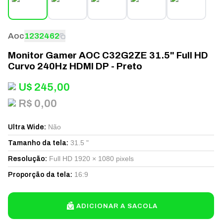
Aoc
1232462
Monitor Gamer AOC C32G2ZE 31.5" Full HD
Curvo 240Hz HDMI DP - Preto
U$
245,00
R$ 0,00
Não
Ultra Wide
:
31.5 "
Tamanho da tela
:
Full HD 1920 × 1080 pixels
Resolução
:
16:9
Proporção da tela
:
ADICIONAR A SACOLA