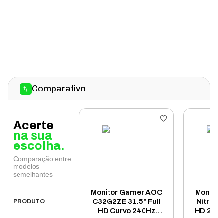
Comparativo
Acerte
na sua
escolha.
Comparação entre
modelos
semelhantes
Monitor Gamer AOC
Monit
C32G2ZE 31.5" Full
Nitro 
PRODUTO
HD Curvo 240Hz
HD 200