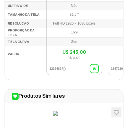
HDMI DP - Preto
Não
ULTRA WIDE
31.5 "
TAMANHO DA TELA
Full HD 1920 × 1080 pixels
RESOLUÇÃO
PROPORÇÃO DA
16:9
TELA
Sim
TELA CURVA
U$
245,00
U
VALOR
R$ 0,00
1232462
1347210
Produtos Similares