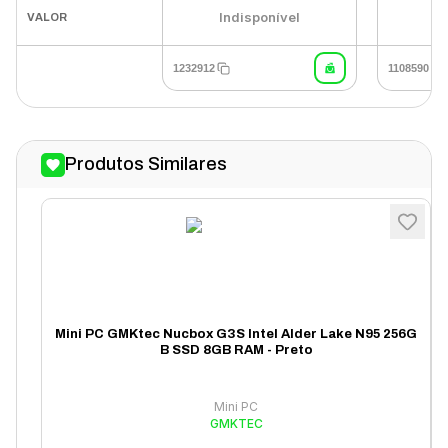
U
Indisponível
VALOR
1232912
1108590
Produtos Similares
Mini PC GMKtec Nucbox G3S Intel Alder Lake N95 256G
B SSD 8GB RAM - Preto
Mini PC
GMKTEC