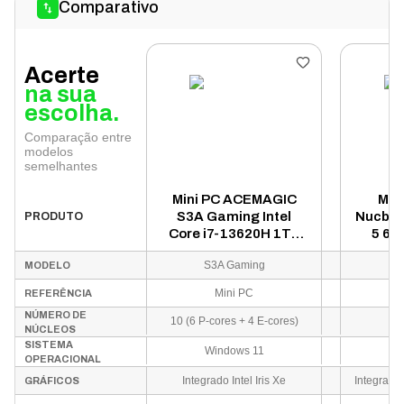
Comparativo
Acerte
na sua
escolha.
Comparação entre
modelos
semelhantes
Mini PC ACEMAGIC
Min
S3A Gaming Intel
Nucbox
PRODUTO
Core i7-13620H 1TB
5 66
SSD 16GB RAM -
16GB
S3A Gaming
MODELO
Preto
Mini PC
REFERÊNCIA
NÚMERO DE
10 (6 P-cores + 4 E-cores)
NÚCLEOS
SISTEMA
Windows 11
Wi
OPERACIONAL
Integrado Intel Iris Xe
GRÁFICOS