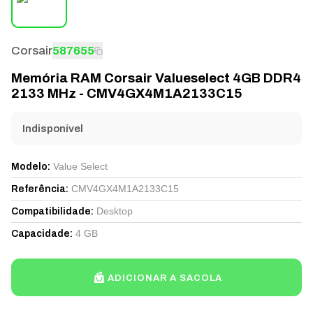
Corsair
587655
Memória RAM Corsair Valueselect 4GB DDR4
2133 MHz - CMV4GX4M1A2133C15
Indisponível
Value Select
Modelo
:
CMV4GX4M1A2133C15
Referência
:
Desktop
Compatibilidade
:
4 GB
Capacidade
:
ADICIONAR A SACOLA