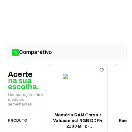
Comparativo
Acerte
na sua
escolha.
Comparação entre
modelos
semelhantes
Memória RAM Corsair
M
Valueselect 4GB DDR4
Keepd
PRODUTO
2133 MHz -
16
CMV4GX4M1A2133C15