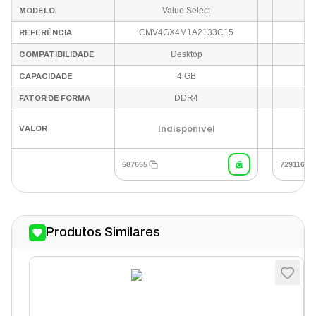
Value Select
MODELO
- 
CMV4GX4M1A2133C15
REFERÊNCIA
Desktop
COMPATIBILIDADE
4 GB
CAPACIDADE
DDR4
FATOR DE FORMA
Indisponível
VALOR
587655
729116
Produtos Similares