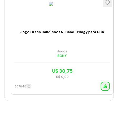
Jogo Crash Bandicoot N. Sane Trilogy para PS4
Jogos
SONY
U$
30,75
R$
0,00
567848