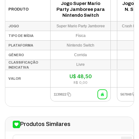
Jogo Super Mario
Jogo C
Party Jamboree para
N. San
PRODUTO
Nintendo Switch
Super Mario Party Jamboree
JOGO
Física
TIPO DE MÍDIA
Nintendo Switch
P
PLATAFORMA
Corrida
GÊNERO
CLASSIFICAÇÃO
Livre
INDICATIVA
U$
48,50
VALOR
R$ 0,00
1139822
567848
Produtos Similares