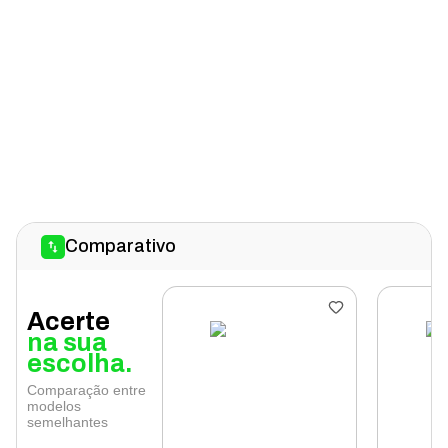
Comparativo
Acerte
na sua
escolha.
Comparação entre
modelos
semelhantes